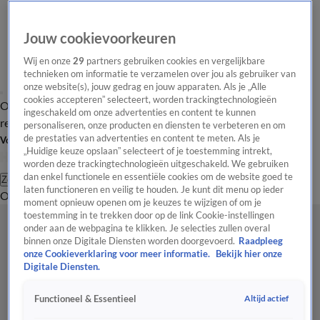
Jouw cookievoorkeuren
Wij en onze
29
partners gebruiken cookies en vergelijkbare
technieken om informatie te verzamelen over jou als gebruiker van
onze website(s), jouw gedrag en jouw apparaten. Als je „Alle
cookies accepteren” selecteert, worden trackingtechnologieën
Overzicht
Tip de
Laatste nieuws
Regionieuws
Het beste van Hart
ingeschakeld om onze advertenties en content te kunnen
redactie
personaliseren, onze producten en diensten te verbeteren en om
de prestaties van advertenties en content te meten. Als je
Volg Hart van Nederland
„Huidige keuze opslaan” selecteert of je toestemming intrekt,
worden deze trackingtechnologieën uitgeschakeld. We gebruiken
dan enkel functionele en essentiële cookies om de website goed te
Zoeken
laten functioneren en veilig te houden. Je kunt dit menu op ieder
Overzicht
Regio
Uitzendingen
Weer
Tip de redactie
Panel
Video's
moment opnieuw openen om je keuzes te wijzigen of om je
toestemming in te trekken door op de link Cookie-instellingen
onder aan de webpagina te klikken. Je selecties zullen overal
binnen onze Digitale Diensten worden doorgevoerd.
Raadpleeg
onze Cookieverklaring voor meer informatie.
Bekijk hier onze
Digitale Diensten.
Altijd actief
Functioneel & Essentieel