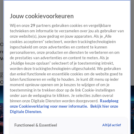
Jouw cookievoorkeuren
Wij en onze
29
partners gebruiken cookies en vergelijkbare
technieken om informatie te verzamelen over jou als gebruiker van
onze website(s), jouw gedrag en jouw apparaten. Als je „Alle
cookies accepteren” selecteert, worden trackingtechnologieën
Overzicht
Tip de
Laatste nieuws
Regionieuws
Het beste van Hart
ingeschakeld om onze advertenties en content te kunnen
redactie
personaliseren, onze producten en diensten te verbeteren en om
de prestaties van advertenties en content te meten. Als je
Volg Hart van Nederland
„Huidige keuze opslaan” selecteert of je toestemming intrekt,
worden deze trackingtechnologieën uitgeschakeld. We gebruiken
dan enkel functionele en essentiële cookies om de website goed te
Zoeken
laten functioneren en veilig te houden. Je kunt dit menu op ieder
Overzicht
Regio
Uitzendingen
Weer
Tip de redactie
Panel
Video's
moment opnieuw openen om je keuzes te wijzigen of om je
toestemming in te trekken door op de link Cookie-instellingen
onder aan de webpagina te klikken. Je selecties zullen overal
binnen onze Digitale Diensten worden doorgevoerd.
Raadpleeg
onze Cookieverklaring voor meer informatie.
Bekijk hier onze
Digitale Diensten.
Altijd actief
Functioneel & Essentieel