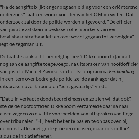
"Na de aangifte blijkt er genoeg aanleiding voor een oriënterend
onderzoek", laat een woordvoerder van het OM nu weten. Dat
onderzoek zal door de politie worden uitgevoerd. "De officier
van justitie zal daarna beslissen of er sprake is van een
bewijsbaar strafbaar feit en over wordt gegaan tot vervolging",
legt de zegsman uit.
De laatste aanklacht, bedreiging, heeft Dikkeboom in januari
nog aan de aangifte toegevoegd, na uitspraken van hoofdofficier
van justitie Michiel Zwinkels in het tv-programma
EenVandaag
.
In een item over bedreigde politici zei de aanklager dat hij
uitspraken over tribunalen "echt gevaarlijk" vindt.
"Dat zijn verkapte doodsbedreigingen en zo zien wij dat ook",
stelde de hoofdofficier. Dikkeboom verzamelde daarna naar
eigen zeggen zo'n vijftig voorbeelden van uitspraken van Engel
over tribunalen. "Hij heeft het er te pas en te onpas over, bij
demonstraties met grote groepen mensen, maar ook online",
aldus de initiatiefnemer.