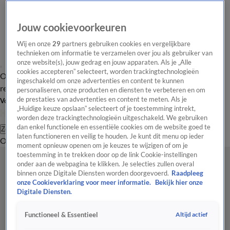
Jouw cookievoorkeuren
Wij en onze
29
partners gebruiken cookies en vergelijkbare
technieken om informatie te verzamelen over jou als gebruiker van
onze website(s), jouw gedrag en jouw apparaten. Als je „Alle
cookies accepteren” selecteert, worden trackingtechnologieën
Overzicht
Tip de
Laatste nieuws
Regionieuws
Het beste van Hart
ingeschakeld om onze advertenties en content te kunnen
redactie
personaliseren, onze producten en diensten te verbeteren en om
de prestaties van advertenties en content te meten. Als je
Volg Hart van Nederland
„Huidige keuze opslaan” selecteert of je toestemming intrekt,
worden deze trackingtechnologieën uitgeschakeld. We gebruiken
dan enkel functionele en essentiële cookies om de website goed te
Zoeken
laten functioneren en veilig te houden. Je kunt dit menu op ieder
Overzicht
Regio
Uitzendingen
Weer
Tip de redactie
Panel
Video's
moment opnieuw openen om je keuzes te wijzigen of om je
toestemming in te trekken door op de link Cookie-instellingen
onder aan de webpagina te klikken. Je selecties zullen overal
binnen onze Digitale Diensten worden doorgevoerd.
Raadpleeg
onze Cookieverklaring voor meer informatie.
Bekijk hier onze
Digitale Diensten.
Altijd actief
Functioneel & Essentieel