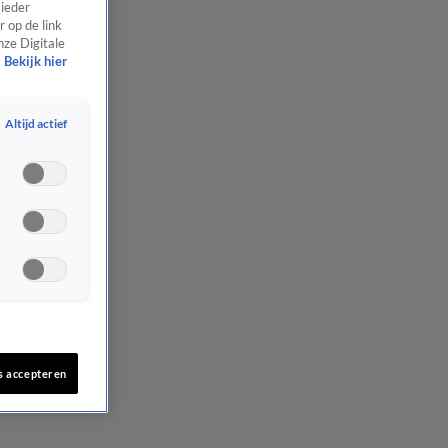
 ieder
 op de link
nze Digitale
Bekijk hier
Altijd actief
s accepteren