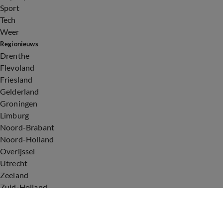
Sport
Tech
Weer
Regionieuws
Drenthe
Flevoland
Friesland
Gelderland
Groningen
Limburg
Noord-Brabant
Noord-Holland
Overijssel
Utrecht
Zeeland
Zuid-Holland
Voorwaarden
Over ons
Privacyverklaring