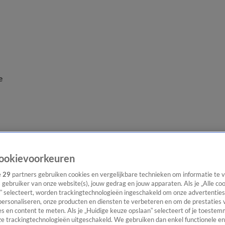
e
ookievoorkeuren
e
29
partners gebruiken cookies en vergelijkbare technieken om informatie te
s gebruiker van onze website(s), jouw gedrag en jouw apparaten. Als je „Alle co
” selecteert, worden trackingtechnologieën ingeschakeld om onze advertenties
personaliseren, onze producten en diensten te verbeteren en om de prestaties 
s en content te meten. Als je „Huidige keuze opslaan” selecteert of je toestemm
e trackingtechnologieën uitgeschakeld. We gebruiken dan enkel functionele en