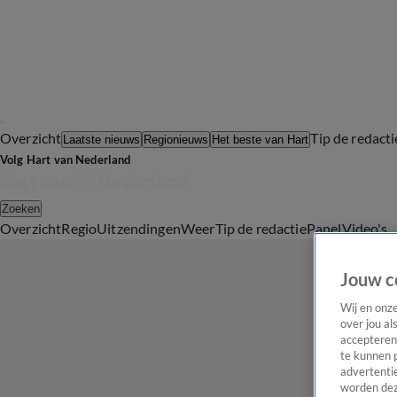
Overzicht
Tip de redacti
Laatste nieuws
Regionieuws
Het beste van Hart
Volg Hart van Nederland
Zoeken
Overzicht
Regio
Uitzendingen
Weer
Tip de redactie
Panel
Video's
Jouw c
Wij en onz
over jou al
accepteren
te kunnen 
advertentie
worden dez