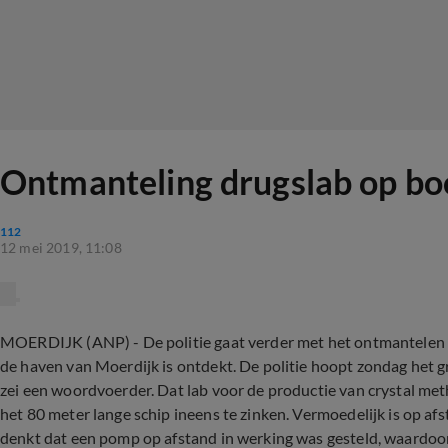
Ontmanteling drugslab op boo
112
12 mei 2019, 11:08
MOERDIJK (ANP) - De politie gaat verder met het ontmantelen v
de haven van Moerdijk is ontdekt. De politie hoopt zondag het gr
zei een woordvoerder. Dat lab voor de productie van crystal me
het 80 meter lange schip ineens te zinken. Vermoedelijk is op af
denkt dat een pomp op afstand in werking was gesteld, waardoo