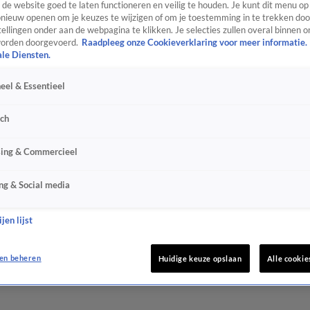
de website goed te laten functioneren en veilig te houden. Je kunt dit menu op
ieuw openen om je keuzes te wijzigen of om je toestemming in te trekken door
ellingen onder aan de webpagina te klikken. Je selecties zullen overal binnen o
orden doorgevoerd.
Raadpleeg onze Cookieverklaring voor meer informatie.
ale Diensten.
eel & Essentieel
sch
sing & Commercieel
ng & Social media
jen lijst
en beheren
Huidige keuze opslaan
Alle cookie