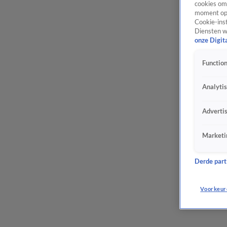
cookies om 
moment opn
Cookie-inst
Diensten w
onze Digit
Function
Analyti
Adverti
Marketi
Derde parti
Voorkeur