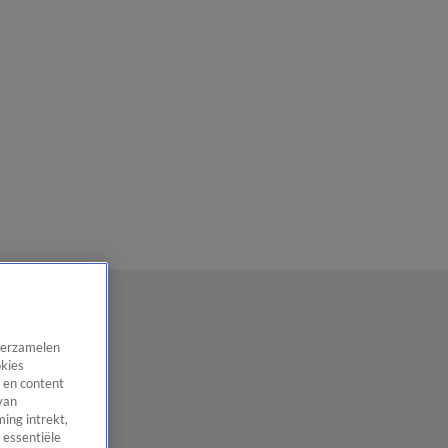
 verzamelen
okies
 en content
van
ing intrekt,
 essentiële