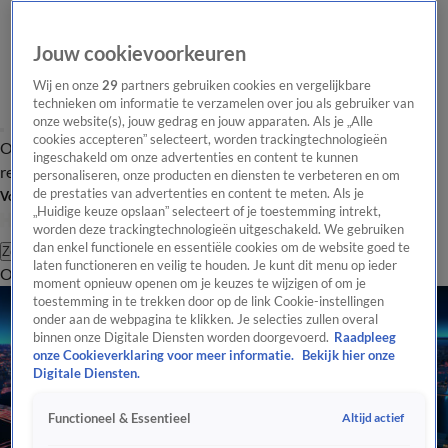
Jouw cookievoorkeuren
Wij en onze
29
partners gebruiken cookies en vergelijkbare
technieken om informatie te verzamelen over jou als gebruiker van
onze website(s), jouw gedrag en jouw apparaten. Als je „Alle
cookies accepteren” selecteert, worden trackingtechnologieën
Overzicht
Tip de
Laatste nieuws
Regionieuws
Het beste van Hart
ingeschakeld om onze advertenties en content te kunnen
redactie
personaliseren, onze producten en diensten te verbeteren en om
de prestaties van advertenties en content te meten. Als je
Volg Hart van Nederland
„Huidige keuze opslaan” selecteert of je toestemming intrekt,
worden deze trackingtechnologieën uitgeschakeld. We gebruiken
dan enkel functionele en essentiële cookies om de website goed te
Zoeken
laten functioneren en veilig te houden. Je kunt dit menu op ieder
Overzicht
Regio
Uitzendingen
Weer
Tip de redactie
Panel
Video's
moment opnieuw openen om je keuzes te wijzigen of om je
toestemming in te trekken door op de link Cookie-instellingen
onder aan de webpagina te klikken. Je selecties zullen overal
binnen onze Digitale Diensten worden doorgevoerd.
Raadpleeg
onze Cookieverklaring voor meer informatie.
Bekijk hier onze
Digitale Diensten.
Altijd actief
Functioneel & Essentieel