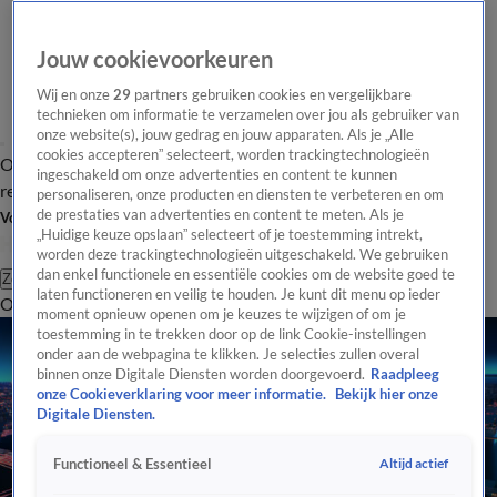
Jouw cookievoorkeuren
Wij en onze
29
partners gebruiken cookies en vergelijkbare
technieken om informatie te verzamelen over jou als gebruiker van
onze website(s), jouw gedrag en jouw apparaten. Als je „Alle
cookies accepteren” selecteert, worden trackingtechnologieën
Overzicht
Tip de
Laatste nieuws
Regionieuws
Het beste van Hart
ingeschakeld om onze advertenties en content te kunnen
redactie
personaliseren, onze producten en diensten te verbeteren en om
de prestaties van advertenties en content te meten. Als je
Volg Hart van Nederland
„Huidige keuze opslaan” selecteert of je toestemming intrekt,
worden deze trackingtechnologieën uitgeschakeld. We gebruiken
dan enkel functionele en essentiële cookies om de website goed te
Zoeken
laten functioneren en veilig te houden. Je kunt dit menu op ieder
Overzicht
Regio
Uitzendingen
Weer
Tip de redactie
Panel
Video's
moment opnieuw openen om je keuzes te wijzigen of om je
toestemming in te trekken door op de link Cookie-instellingen
onder aan de webpagina te klikken. Je selecties zullen overal
binnen onze Digitale Diensten worden doorgevoerd.
Raadpleeg
onze Cookieverklaring voor meer informatie.
Bekijk hier onze
Digitale Diensten.
Altijd actief
Functioneel & Essentieel