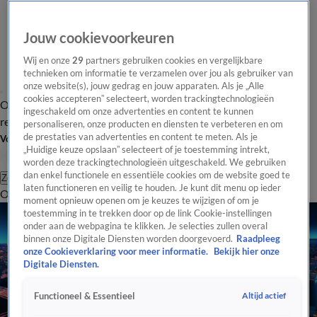
Jouw cookievoorkeuren
Wij en onze
29
partners gebruiken cookies en vergelijkbare
technieken om informatie te verzamelen over jou als gebruiker van
onze website(s), jouw gedrag en jouw apparaten. Als je „Alle
cookies accepteren” selecteert, worden trackingtechnologieën
Overzicht
Tip de
Laatste nieuws
Regionieuws
Het beste van Hart
ingeschakeld om onze advertenties en content te kunnen
redactie
personaliseren, onze producten en diensten te verbeteren en om
de prestaties van advertenties en content te meten. Als je
Volg Hart van Nederland
„Huidige keuze opslaan” selecteert of je toestemming intrekt,
worden deze trackingtechnologieën uitgeschakeld. We gebruiken
dan enkel functionele en essentiële cookies om de website goed te
Zoeken
laten functioneren en veilig te houden. Je kunt dit menu op ieder
Overzicht
Regio
Uitzendingen
Weer
Tip de redactie
Panel
Video's
moment opnieuw openen om je keuzes te wijzigen of om je
toestemming in te trekken door op de link Cookie-instellingen
onder aan de webpagina te klikken. Je selecties zullen overal
binnen onze Digitale Diensten worden doorgevoerd.
Raadpleeg
onze Cookieverklaring voor meer informatie.
Bekijk hier onze
Digitale Diensten.
Altijd actief
Functioneel & Essentieel