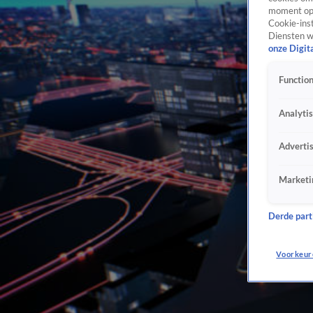
moment opn
Cookie-inst
Diensten w
onze Digit
Function
Analyti
Adverti
Marketi
Derde parti
Voorkeur