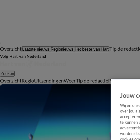
Overzicht
Tip de redacti
Laatste nieuws
Regionieuws
Het beste van Hart
Volg Hart van Nederland
Zoeken
Overzicht
Regio
Uitzendingen
Weer
Tip de redactie
Panel
Video's
Jouw c
Wij en onz
over jou al
accepteren
te kunnen 
advertentie
worden dez
cookies om 