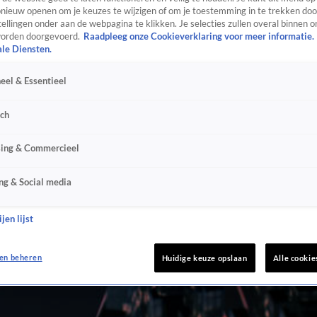
ieuw openen om je keuzes te wijzigen of om je toestemming in te trekken door
ellingen onder aan de webpagina te klikken. Je selecties zullen overal binnen o
orden doorgevoerd.
Raadpleeg onze Cookieverklaring voor meer informatie.
ale Diensten.
eel & Essentieel
sch
sing & Commercieel
ng & Social media
jen lijst
en beheren
Huidige keuze opslaan
Alle cookie