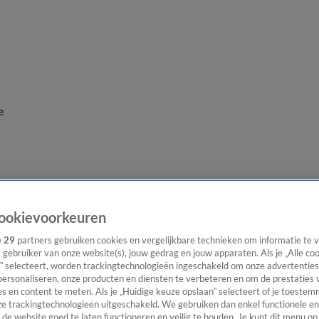
e
ookievoorkeuren
e
29
partners gebruiken cookies en vergelijkbare technieken om informatie te
s gebruiker van onze website(s), jouw gedrag en jouw apparaten. Als je „Alle co
” selecteert, worden trackingtechnologieën ingeschakeld om onze advertenties
personaliseren, onze producten en diensten te verbeteren en om de prestaties 
s en content te meten. Als je „Huidige keuze opslaan” selecteert of je toestemm
e trackingtechnologieën uitgeschakeld. We gebruiken dan enkel functionele en
de website goed te laten functioneren en veilig te houden. Je kunt dit menu op