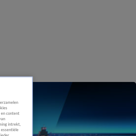
 verzamelen
okies
 en content
van
ing intrekt,
 essentiële
 ieder