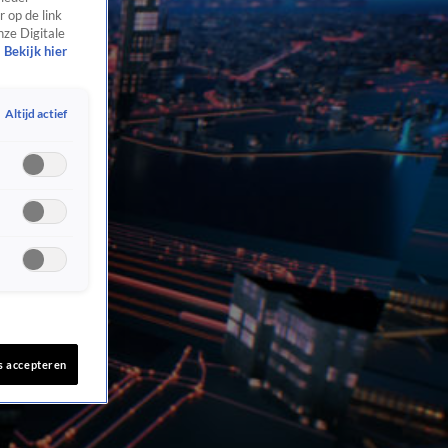
 op de link
nze Digitale
Bekijk hier
Altijd actief
s accepteren