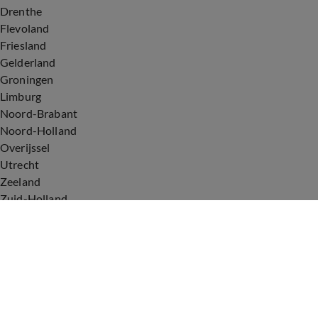
Drenthe
Flevoland
Friesland
Gelderland
Groningen
Limburg
Noord-Brabant
Noord-Holland
Overijssel
Utrecht
Zeeland
Zuid-Holland
Voorwaarden
Over ons
Privacyverklaring
Gebruiksvoorwaarden
Cookieverklaring
Digitale diensten
Cookie instellingen