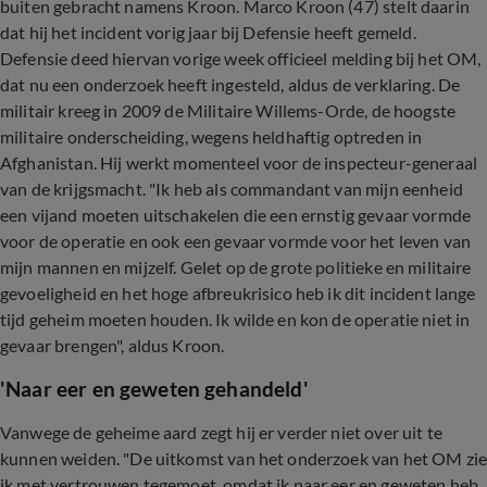
buiten gebracht namens Kroon. Marco Kroon (47) stelt daarin
dat hij het incident vorig jaar bij Defensie heeft gemeld.
Defensie deed hiervan vorige week officieel melding bij het OM,
dat nu een onderzoek heeft ingesteld, aldus de verklaring. De
militair kreeg in 2009 de Militaire Willems-Orde, de hoogste
militaire onderscheiding, wegens heldhaftig optreden in
Afghanistan. Hij werkt momenteel voor de inspecteur-generaal
van de krijgsmacht. "Ik heb als commandant van mijn eenheid
een vijand moeten uitschakelen die een ernstig gevaar vormde
voor de operatie en ook een gevaar vormde voor het leven van
mijn mannen en mijzelf. Gelet op de grote politieke en militaire
gevoeligheid en het hoge afbreukrisico heb ik dit incident lange
tijd geheim moeten houden. Ik wilde en kon de operatie niet in
gevaar brengen", aldus Kroon.
'Naar eer en geweten gehandeld'
Vanwege de geheime aard zegt hij er verder niet over uit te
kunnen weiden. "De uitkomst van het onderzoek van het OM zi
ik met vertrouwen tegemoet, omdat ik naar eer en geweten heb