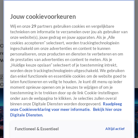
Jouw cookievoorkeuren
Wij en onze
29
partners gebruiken cookies en vergelijkbare
technieken om informatie te verzamelen over jou als gebruiker van
onze website(s), jouw gedrag en jouw apparaten. Als je „Alle
cookies accepteren” selecteert, worden trackingtechnologieën
Overzicht
Tip de
Laatste nieuws
Regionieuws
Het beste van Hart
ingeschakeld om onze advertenties en content te kunnen
redactie
personaliseren, onze producten en diensten te verbeteren en om
de prestaties van advertenties en content te meten. Als je
Volg Hart van Nederland
„Huidige keuze opslaan” selecteert of je toestemming intrekt,
worden deze trackingtechnologieën uitgeschakeld. We gebruiken
dan enkel functionele en essentiële cookies om de website goed te
Zoeken
laten functioneren en veilig te houden. Je kunt dit menu op ieder
Overzicht
Regio
Uitzendingen
Weer
Tip de redactie
Panel
Video's
moment opnieuw openen om je keuzes te wijzigen of om je
toestemming in te trekken door op de link Cookie-instellingen
onder aan de webpagina te klikken. Je selecties zullen overal
binnen onze Digitale Diensten worden doorgevoerd.
Raadpleeg
onze Cookieverklaring voor meer informatie.
Bekijk hier onze
Digitale Diensten.
Altijd actief
Functioneel & Essentieel