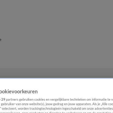
e
ookievoorkeuren
e
29
partners gebruiken cookies en vergelijkbare technieken om informatie te
s gebruiker van onze website(s), jouw gedrag en jouw apparaten. Als je „Alle co
” selecteert, worden trackingtechnologieën ingeschakeld om onze advertenties