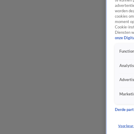
te kunnen 
advertentie
worden dez
cookies om 
moment opn
Cookie-inst
Diensten w
onze Digit
Function
Analyti
Adverti
Marketi
Derde parti
Voorkeur