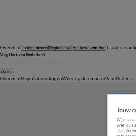
Overzicht
Tip de redacti
Laatste nieuws
Regionieuws
Het beste van Hart
Volg Hart van Nederland
Zoeken
Overzicht
Regio
Uitzendingen
Weer
Tip de redactie
Panel
Video's
Jouw c
Wij en onz
over jou al
accepteren