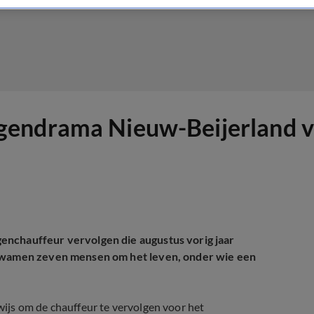
gendrama Nieuw-Beijerland v
enchauffeur vervolgen die augustus vorig jaar
a kwamen zeven mensen om het leven, onder wie een
ijs om de chauffeur te vervolgen voor het