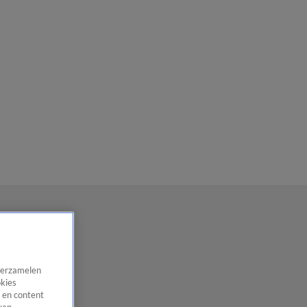
 verzamelen
okies
 en content