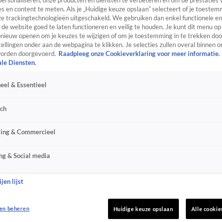
personaliseren, onze producten en diensten te verbeteren en om de prestaties 
s en content te meten. Als je „Huidige keuze opslaan” selecteert of je toestemm
e trackingtechnologieën uitgeschakeld. We gebruiken dan enkel functionele en
de website goed te laten functioneren en veilig te houden. Je kunt dit menu op
ieuw openen om je keuzes te wijzigen of om je toestemming in te trekken door
ellingen onder aan de webpagina te klikken. Je selecties zullen overal binnen o
orden doorgevoerd.
Raadpleeg onze Cookieverklaring voor meer informatie.
ale Diensten.
eel & Essentieel
sch
sing & Commercieel
ng & Social media
jen lijst
en beheren
Huidige keuze opslaan
Alle cookie