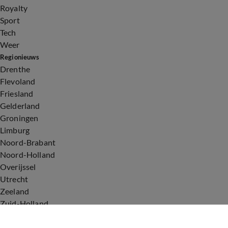
Royalty
Sport
Tech
Weer
Regionieuws
Drenthe
Flevoland
Friesland
Gelderland
Groningen
Limburg
Noord-Brabant
Noord-Holland
Overijssel
Utrecht
Zeeland
Zuid-Holland
Voorwaarden
Over ons