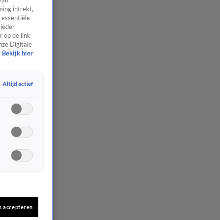
van
ing intrekt,
 essentiële
 ieder
 op de link
nze Digitale
Bekijk hier
Altijd actief
s accepteren