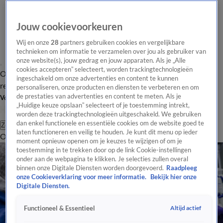
Jouw cookievoorkeuren
Wij en onze
28
partners gebruiken cookies en vergelijkbare
technieken om informatie te verzamelen over jou als gebruiker van
onze website(s), jouw gedrag en jouw apparaten. Als je „Alle
cookies accepteren” selecteert, worden trackingtechnologieën
Overzicht
Tip de
Laatste nieuws
Regionieuws
Het beste van Hart
ingeschakeld om onze advertenties en content te kunnen
redactie
personaliseren, onze producten en diensten te verbeteren en om
de prestaties van advertenties en content te meten. Als je
Volg Hart van Nederland
„Huidige keuze opslaan” selecteert of je toestemming intrekt,
worden deze trackingtechnologieën uitgeschakeld. We gebruiken
dan enkel functionele en essentiële cookies om de website goed te
Zoeken
laten functioneren en veilig te houden. Je kunt dit menu op ieder
Overzicht
Regio
Uitzendingen
Weer
Tip de redactie
Panel
Video's
moment opnieuw openen om je keuzes te wijzigen of om je
toestemming in te trekken door op de link Cookie-instellingen
onder aan de webpagina te klikken. Je selecties zullen overal
binnen onze Digitale Diensten worden doorgevoerd.
Raadpleeg
onze Cookieverklaring voor meer informatie.
Bekijk hier onze
Digitale Diensten.
Altijd actief
Functioneel & Essentieel