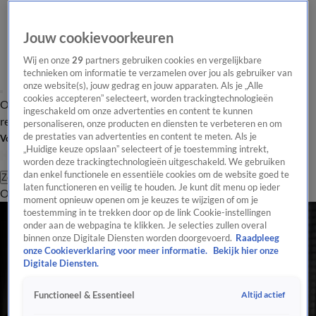
Jouw cookievoorkeuren
Wij en onze
29
partners gebruiken cookies en vergelijkbare
technieken om informatie te verzamelen over jou als gebruiker van
onze website(s), jouw gedrag en jouw apparaten. Als je „Alle
cookies accepteren” selecteert, worden trackingtechnologieën
Overzicht
Tip de
Laatste nieuws
Regionieuws
Het beste van Hart
ingeschakeld om onze advertenties en content te kunnen
redactie
personaliseren, onze producten en diensten te verbeteren en om
de prestaties van advertenties en content te meten. Als je
Volg Hart van Nederland
„Huidige keuze opslaan” selecteert of je toestemming intrekt,
worden deze trackingtechnologieën uitgeschakeld. We gebruiken
dan enkel functionele en essentiële cookies om de website goed te
Zoeken
laten functioneren en veilig te houden. Je kunt dit menu op ieder
Overzicht
Regio
Uitzendingen
Weer
Tip de redactie
Panel
Video's
moment opnieuw openen om je keuzes te wijzigen of om je
toestemming in te trekken door op de link Cookie-instellingen
onder aan de webpagina te klikken. Je selecties zullen overal
binnen onze Digitale Diensten worden doorgevoerd.
Raadpleeg
onze Cookieverklaring voor meer informatie.
Bekijk hier onze
Digitale Diensten.
Altijd actief
Functioneel & Essentieel