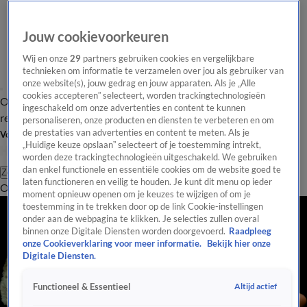
Jouw cookievoorkeuren
Wij en onze
29
partners gebruiken cookies en vergelijkbare
technieken om informatie te verzamelen over jou als gebruiker van
onze website(s), jouw gedrag en jouw apparaten. Als je „Alle
cookies accepteren” selecteert, worden trackingtechnologieën
Overzicht
Tip de
Laatste nieuws
Regionieuws
Het beste van Hart
ingeschakeld om onze advertenties en content te kunnen
redactie
personaliseren, onze producten en diensten te verbeteren en om
de prestaties van advertenties en content te meten. Als je
Volg Hart van Nederland
„Huidige keuze opslaan” selecteert of je toestemming intrekt,
worden deze trackingtechnologieën uitgeschakeld. We gebruiken
dan enkel functionele en essentiële cookies om de website goed te
Zoeken
laten functioneren en veilig te houden. Je kunt dit menu op ieder
Overzicht
Regio
Uitzendingen
Weer
Tip de redactie
Panel
Video's
moment opnieuw openen om je keuzes te wijzigen of om je
toestemming in te trekken door op de link Cookie-instellingen
onder aan de webpagina te klikken. Je selecties zullen overal
binnen onze Digitale Diensten worden doorgevoerd.
Raadpleeg
onze Cookieverklaring voor meer informatie.
Bekijk hier onze
Digitale Diensten.
Altijd actief
Functioneel & Essentieel