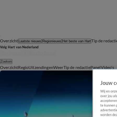
Overzicht
Tip de redacti
Laatste nieuws
Regionieuws
Het beste van Hart
Volg Hart van Nederland
Zoeken
Overzicht
Regio
Uitzendingen
Weer
Tip de redactie
Panel
Video's
Jouw c
Wij en onz
over jou al
accepteren
te kunnen 
advertentie
worden dez