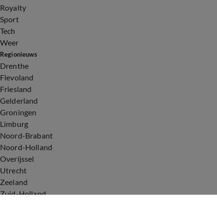
Royalty
Sport
Tech
Weer
Regionieuws
Drenthe
Flevoland
Friesland
Gelderland
Groningen
Limburg
Noord-Brabant
Noord-Holland
Overijssel
Utrecht
Zeeland
Zuid-Holland
Voorwaarden
Over ons