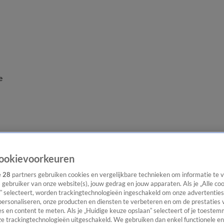
e
ookievoorkeuren
e
28
partners gebruiken cookies en vergelijkbare technieken om informatie te
s gebruiker van onze website(s), jouw gedrag en jouw apparaten. Als je „Alle co
” selecteert, worden trackingtechnologieën ingeschakeld om onze advertenties
personaliseren, onze producten en diensten te verbeteren en om de prestaties 
s en content te meten. Als je „Huidige keuze opslaan” selecteert of je toestemm
e trackingtechnologieën uitgeschakeld. We gebruiken dan enkel functionele en