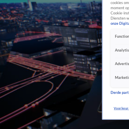
cookies om 
moment opn
Cookie-inst
Diensten w
onze Digit
Function
Analyti
Adverti
Marketi
Derde parti
Voorkeur