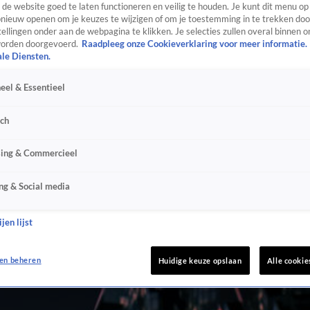
de website goed te laten functioneren en veilig te houden. Je kunt dit menu op
ieuw openen om je keuzes te wijzigen of om je toestemming in te trekken door
ellingen onder aan de webpagina te klikken. Je selecties zullen overal binnen o
orden doorgevoerd.
Raadpleeg onze Cookieverklaring voor meer informatie.
ale Diensten.
eel & Essentieel
sch
sing & Commercieel
ng & Social media
jen lijst
en beheren
Huidige keuze opslaan
Alle cookie