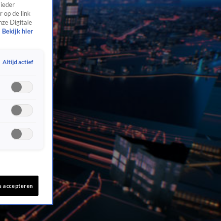
 ieder
 op de link
nze Digitale
Bekijk hier
Altijd actief
s accepteren