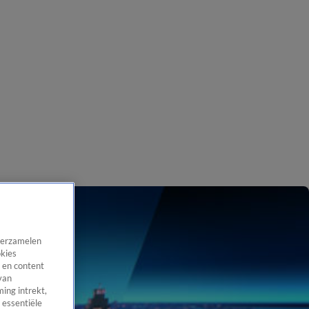
 verzamelen
okies
 en content
van
ing intrekt,
 essentiële