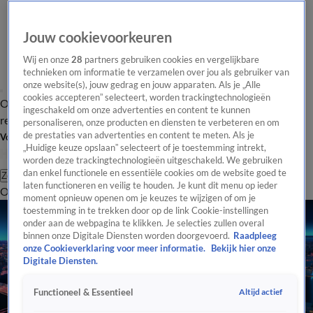
Jouw cookievoorkeuren
Wij en onze
28
partners gebruiken cookies en vergelijkbare
technieken om informatie te verzamelen over jou als gebruiker van
onze website(s), jouw gedrag en jouw apparaten. Als je „Alle
cookies accepteren” selecteert, worden trackingtechnologieën
Overzicht
Tip de
Laatste nieuws
Regionieuws
Het beste van Hart
ingeschakeld om onze advertenties en content te kunnen
redactie
personaliseren, onze producten en diensten te verbeteren en om
de prestaties van advertenties en content te meten. Als je
Volg Hart van Nederland
„Huidige keuze opslaan” selecteert of je toestemming intrekt,
worden deze trackingtechnologieën uitgeschakeld. We gebruiken
dan enkel functionele en essentiële cookies om de website goed te
Zoeken
laten functioneren en veilig te houden. Je kunt dit menu op ieder
Overzicht
Regio
Uitzendingen
Weer
Tip de redactie
Panel
Video's
moment opnieuw openen om je keuzes te wijzigen of om je
toestemming in te trekken door op de link Cookie-instellingen
onder aan de webpagina te klikken. Je selecties zullen overal
binnen onze Digitale Diensten worden doorgevoerd.
Raadpleeg
onze Cookieverklaring voor meer informatie.
Bekijk hier onze
Digitale Diensten.
Altijd actief
Functioneel & Essentieel