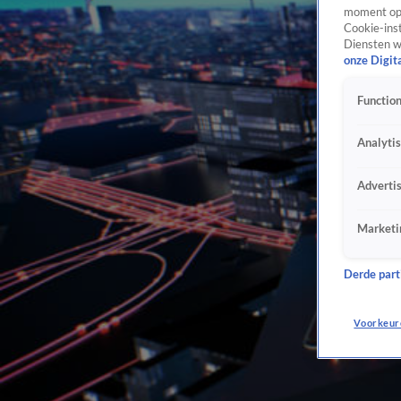
moment opn
Cookie-inst
Diensten w
onze Digit
Function
Analyti
Adverti
Marketi
Derde parti
Voorkeur