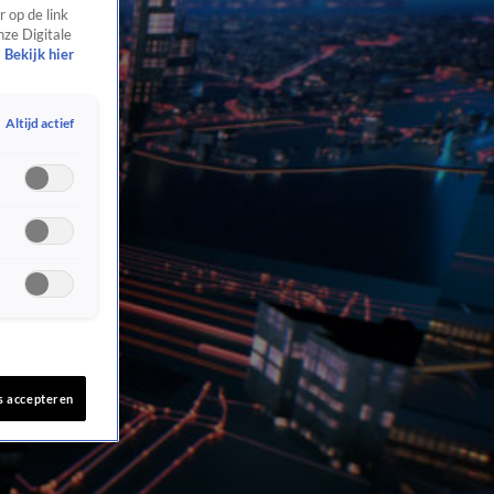
 op de link
nze Digitale
Bekijk hier
Altijd actief
s accepteren