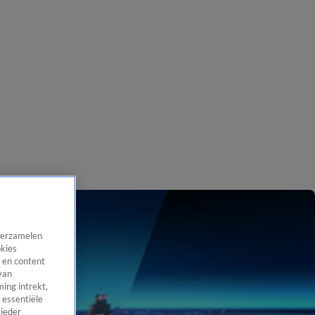
 verzamelen
okies
 en content
van
ing intrekt,
 essentiële
 ieder