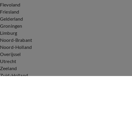
Flevoland
Friesland
Gelderland
Groningen
Limburg
Noord-Brabant
Noord-Holland
Overijssel
Utrecht
Zeeland
Zuid-Holland
Voorwaarden
Over ons
Privacyverklaring
Gebruiksvoorwaarden
Cookieverklaring
Digitale diensten
Cookie instellingen
Upod & Talpa Network