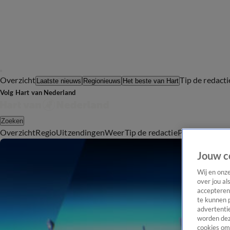
Overzicht
Tip de redacti
Laatste nieuws
Regionieuws
Het beste van Hart
Volg Hart van Nederland
Zoeken
Overzicht
Regio
Uitzendingen
Weer
Tip de redactie
Panel
Video's
Jouw c
Wij en onz
over jou al
accepteren
te kunnen 
advertentie
worden dez
cookies om 