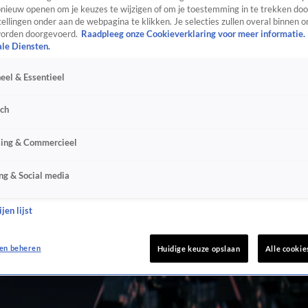
ieuw openen om je keuzes te wijzigen of om je toestemming in te trekken door
ellingen onder aan de webpagina te klikken. Je selecties zullen overal binnen o
orden doorgevoerd.
Raadpleeg onze Cookieverklaring voor meer informatie.
ale Diensten.
eel & Essentieel
sch
sing & Commercieel
ng & Social media
jen lijst
en beheren
Huidige keuze opslaan
Alle cookie