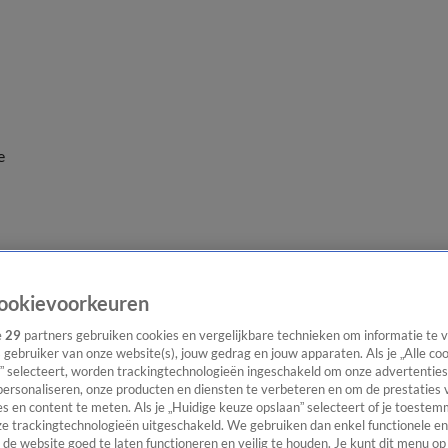
e
ookievoorkeuren
e
29
partners gebruiken cookies en vergelijkbare technieken om informatie te
s gebruiker van onze website(s), jouw gedrag en jouw apparaten. Als je „Alle co
” selecteert, worden trackingtechnologieën ingeschakeld om onze advertenties
personaliseren, onze producten en diensten te verbeteren en om de prestaties 
s en content te meten. Als je „Huidige keuze opslaan” selecteert of je toestemm
e trackingtechnologieën uitgeschakeld. We gebruiken dan enkel functionele en
de website goed te laten functioneren en veilig te houden. Je kunt dit menu op