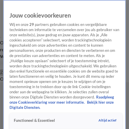
Jouw cookievoorkeuren
Wij en onze
29
partners gebruiken cookies en vergelijkbare
technieken om informatie te verzamelen over jou als gebruiker van
onze website(s), jouw gedrag en jouw apparaten. Als je „Alle
cookies accepteren” selecteert, worden trackingtechnologieën
Overzicht
Tip de
Laatste nieuws
Regionieuws
Het beste van Hart
ingeschakeld om onze advertenties en content te kunnen
redactie
personaliseren, onze producten en diensten te verbeteren en om
de prestaties van advertenties en content te meten. Als je
Volg Hart van Nederland
„Huidige keuze opslaan” selecteert of je toestemming intrekt,
worden deze trackingtechnologieën uitgeschakeld. We gebruiken
dan enkel functionele en essentiële cookies om de website goed te
Zoeken
laten functioneren en veilig te houden. Je kunt dit menu op ieder
Overzicht
Regio
Uitzendingen
Weer
Tip de redactie
Panel
Video's
moment opnieuw openen om je keuzes te wijzigen of om je
toestemming in te trekken door op de link Cookie-instellingen
onder aan de webpagina te klikken. Je selecties zullen overal
binnen onze Digitale Diensten worden doorgevoerd.
Raadpleeg
onze Cookieverklaring voor meer informatie.
Bekijk hier onze
Digitale Diensten.
Altijd actief
Functioneel & Essentieel