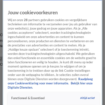
Jouw cookievoorkeuren
Wij en onze
28
partners gebruiken cookies en vergelijkbare
technieken om informatie te verzamelen over jou als gebruiker van
onze website(s), jouw gedrag en jouw apparaten. Als je „Alle
cookies accepteren” selecteert, worden trackingtechnologieën
Overzicht
Tip de
Laatste nieuws
Regionieuws
Het beste van Hart
ingeschakeld om onze advertenties en content te kunnen
redactie
personaliseren, onze producten en diensten te verbeteren en om
de prestaties van advertenties en content te meten. Als je
Volg Hart van Nederland
„Huidige keuze opslaan” selecteert of je toestemming intrekt,
worden deze trackingtechnologieën uitgeschakeld. We gebruiken
dan enkel functionele en essentiële cookies om de website goed te
Zoeken
laten functioneren en veilig te houden. Je kunt dit menu op ieder
Overzicht
Regio
Uitzendingen
Weer
Tip de redactie
Panel
Video's
moment opnieuw openen om je keuzes te wijzigen of om je
toestemming in te trekken door op de link Cookie-instellingen
onder aan de webpagina te klikken. Je selecties zullen overal
binnen onze Digitale Diensten worden doorgevoerd.
Raadpleeg
onze Cookieverklaring voor meer informatie.
Bekijk hier onze
Digitale Diensten.
Altijd actief
Functioneel & Essentieel