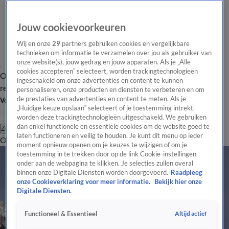
Jouw cookievoorkeuren
Wij en onze
29
partners gebruiken cookies en vergelijkbare
technieken om informatie te verzamelen over jou als gebruiker van
onze website(s), jouw gedrag en jouw apparaten. Als je „Alle
cookies accepteren” selecteert, worden trackingtechnologieën
Overzicht
Tip de
Laatste nieuws
Regionieuws
Het beste van Hart
ingeschakeld om onze advertenties en content te kunnen
redactie
personaliseren, onze producten en diensten te verbeteren en om
de prestaties van advertenties en content te meten. Als je
Volg Hart van Nederland
„Huidige keuze opslaan” selecteert of je toestemming intrekt,
worden deze trackingtechnologieën uitgeschakeld. We gebruiken
dan enkel functionele en essentiële cookies om de website goed te
Zoeken
laten functioneren en veilig te houden. Je kunt dit menu op ieder
Overzicht
Regio
Uitzendingen
Weer
Tip de redactie
Panel
Video's
moment opnieuw openen om je keuzes te wijzigen of om je
toestemming in te trekken door op de link Cookie-instellingen
onder aan de webpagina te klikken. Je selecties zullen overal
binnen onze Digitale Diensten worden doorgevoerd.
Raadpleeg
onze Cookieverklaring voor meer informatie.
Bekijk hier onze
Digitale Diensten.
Altijd actief
Functioneel & Essentieel