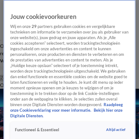
Jouw cookievoorkeuren
Wij en onze
29
partners gebruiken cookies en vergelijkbare
technieken om informatie te verzamelen over jou als gebruiker van
onze website(s), jouw gedrag en jouw apparaten. Als je „Alle
cookies accepteren” selecteert, worden trackingtechnologieën
Overzicht
Tip de
Laatste nieuws
Regionieuws
Het beste van Hart
ingeschakeld om onze advertenties en content te kunnen
redactie
personaliseren, onze producten en diensten te verbeteren en om
de prestaties van advertenties en content te meten. Als je
Volg Hart van Nederland
„Huidige keuze opslaan” selecteert of je toestemming intrekt,
worden deze trackingtechnologieën uitgeschakeld. We gebruiken
dan enkel functionele en essentiële cookies om de website goed te
Zoeken
laten functioneren en veilig te houden. Je kunt dit menu op ieder
Overzicht
Regio
Uitzendingen
Weer
Tip de redactie
Panel
Video's
moment opnieuw openen om je keuzes te wijzigen of om je
toestemming in te trekken door op de link Cookie-instellingen
onder aan de webpagina te klikken. Je selecties zullen overal
binnen onze Digitale Diensten worden doorgevoerd.
Raadpleeg
onze Cookieverklaring voor meer informatie.
Bekijk hier onze
Digitale Diensten.
Altijd actief
Functioneel & Essentieel