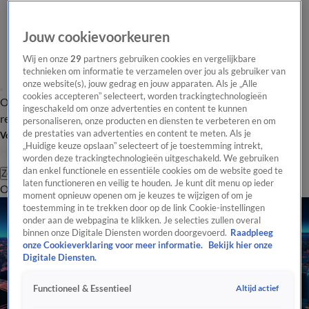
Jouw cookievoorkeuren
Wij en onze
29
partners gebruiken cookies en vergelijkbare
technieken om informatie te verzamelen over jou als gebruiker van
onze website(s), jouw gedrag en jouw apparaten. Als je „Alle
cookies accepteren” selecteert, worden trackingtechnologieën
Overzicht
Tip de
Laatste nieuws
Regionieuws
Het beste van Hart
ingeschakeld om onze advertenties en content te kunnen
redactie
personaliseren, onze producten en diensten te verbeteren en om
de prestaties van advertenties en content te meten. Als je
Volg Hart van Nederland
„Huidige keuze opslaan” selecteert of je toestemming intrekt,
worden deze trackingtechnologieën uitgeschakeld. We gebruiken
dan enkel functionele en essentiële cookies om de website goed te
Zoeken
laten functioneren en veilig te houden. Je kunt dit menu op ieder
Overzicht
Regio
Uitzendingen
Weer
Tip de redactie
Panel
Video's
moment opnieuw openen om je keuzes te wijzigen of om je
toestemming in te trekken door op de link Cookie-instellingen
onder aan de webpagina te klikken. Je selecties zullen overal
binnen onze Digitale Diensten worden doorgevoerd.
Raadpleeg
onze Cookieverklaring voor meer informatie.
Bekijk hier onze
Digitale Diensten.
Altijd actief
Functioneel & Essentieel