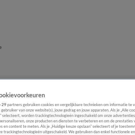
e
ookievoorkeuren
e
29
partners gebruiken cookies en vergelijkbare technieken om informatie te
s gebruiker van onze website(s), jouw gedrag en jouw apparaten. Als je „Alle co
” selecteert, worden trackingtechnologieën ingeschakeld om onze advertenties
personaliseren, onze producten en diensten te verbeteren en om de prestaties 
s en content te meten. Als je „Huidige keuze opslaan” selecteert of je toestemm
e trackingtechnologieën uitgeschakeld. We gebruiken dan enkel functionele en