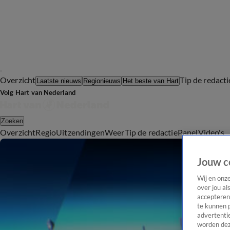
Overzicht
Tip de redacti
Laatste nieuws
Regionieuws
Het beste van Hart
Volg Hart van Nederland
Zoeken
Overzicht
Regio
Uitzendingen
Weer
Tip de redactie
Panel
Video's
Jouw c
Wij en onz
over jou al
accepteren
te kunnen 
advertentie
worden dez