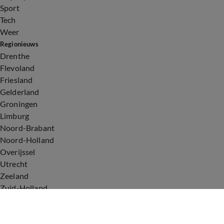
Sport
Tech
Weer
Regionieuws
Drenthe
Flevoland
Friesland
Gelderland
Groningen
Limburg
Noord-Brabant
Noord-Holland
Overijssel
Utrecht
Zeeland
Zuid-Holland
Voorwaarden
Over ons
Privacyverklaring