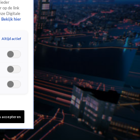
 ieder
 op de link
nze Digitale
Bekijk hier
Altijd actief
s accepteren