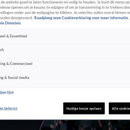
de website goed te laten functioneren en veilig te houden. Je kunt dit menu op
ieuw openen om je keuzes te wijzigen of om je toestemming in te trekken door
ellingen onder aan de webpagina te klikken. Je selecties zullen overal binnen o
orden doorgevoerd.
Raadpleeg onze Cookieverklaring voor meer informatie.
ale Diensten.
eel & Essentieel
sch
sing & Commercieel
ng & Social media
jen lijst
en beheren
Huidige keuze opslaan
Alle cookie