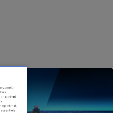
 verzamelen
okies
 en content
van
ing intrekt,
 essentiële