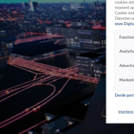
cookies om 
moment opn
Cookie-inst
Diensten w
onze Digit
Function
Analyti
Adverti
Marketi
Derde parti
Voorkeur