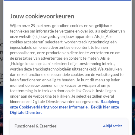
Jouw cookievoorkeuren
Wij en onze
29
partners gebruiken cookies en vergelijkbare
technieken om informatie te verzamelen over jou als gebruiker van
onze website(s), jouw gedrag en jouw apparaten. Als je „Alle
cookies accepteren” selecteert, worden trackingtechnologieën
Overzicht
Tip de
Laatste nieuws
Regionieuws
Het beste van Hart
ingeschakeld om onze advertenties en content te kunnen
redactie
personaliseren, onze producten en diensten te verbeteren en om
de prestaties van advertenties en content te meten. Als je
Volg Hart van Nederland
„Huidige keuze opslaan” selecteert of je toestemming intrekt,
worden deze trackingtechnologieën uitgeschakeld. We gebruiken
dan enkel functionele en essentiële cookies om de website goed te
Zoeken
laten functioneren en veilig te houden. Je kunt dit menu op ieder
Overzicht
Regio
Uitzendingen
Weer
Tip de redactie
Panel
Video's
moment opnieuw openen om je keuzes te wijzigen of om je
toestemming in te trekken door op de link Cookie-instellingen
onder aan de webpagina te klikken. Je selecties zullen overal
binnen onze Digitale Diensten worden doorgevoerd.
Raadpleeg
onze Cookieverklaring voor meer informatie.
Bekijk hier onze
Digitale Diensten.
Altijd actief
Functioneel & Essentieel