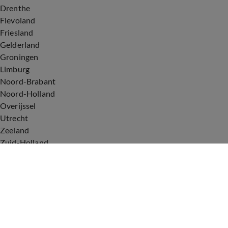
Drenthe
Flevoland
Friesland
Gelderland
Groningen
Limburg
Noord-Brabant
Noord-Holland
Overijssel
Utrecht
Zeeland
Zuid-Holland
Voorwaarden
Over ons
Privacyverklaring
Gebruiksvoorwaarden
Cookieverklaring
Digitale diensten
Cookie instellingen