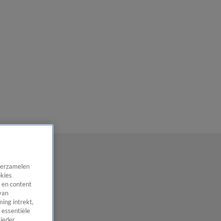
 verzamelen
okies
 en content
van
ing intrekt,
 essentiële
 ieder