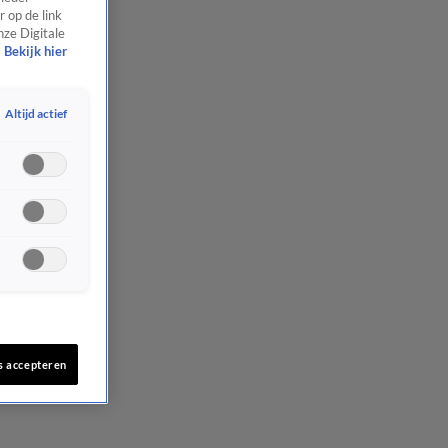
 op de link
nze Digitale
Bekijk hier
Altijd actief
s accepteren