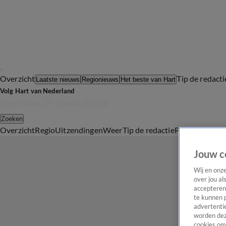
Overzicht
Tip de redacti
Laatste nieuws
Regionieuws
Het beste van Hart
Volg Hart van Nederland
Zoeken
Overzicht
Regio
Uitzendingen
Weer
Tip de redactie
Panel
Video's
Jouw c
Wij en onz
over jou al
accepteren
te kunnen 
advertentie
worden dez
cookies om 