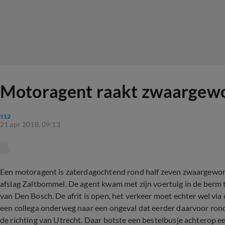
Motoragent raakt zwaargewo
112
21 apr 2018, 09:13
Een motoragent is zaterdagochtend rond half zeven zwaargewond
afslag Zaltbommel. De agent kwam met zijn voertuig in de berm t
van Den Bosch. De afrit is open, het verkeer moet echter wel vi
een collega onderweg naar een ongeval dat eerder daarvoor ron
de richting van Utrecht. Daar botste een bestelbusje achterop 