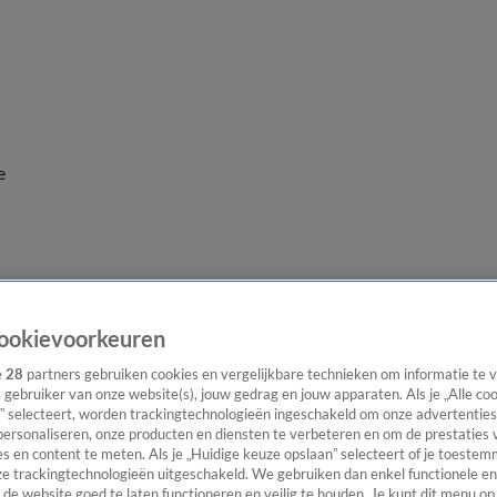
e
ookievoorkeuren
e
28
partners gebruiken cookies en vergelijkbare technieken om informatie te
s gebruiker van onze website(s), jouw gedrag en jouw apparaten. Als je „Alle co
” selecteert, worden trackingtechnologieën ingeschakeld om onze advertenties
personaliseren, onze producten en diensten te verbeteren en om de prestaties 
s en content te meten. Als je „Huidige keuze opslaan” selecteert of je toestemm
e trackingtechnologieën uitgeschakeld. We gebruiken dan enkel functionele en
de website goed te laten functioneren en veilig te houden. Je kunt dit menu op