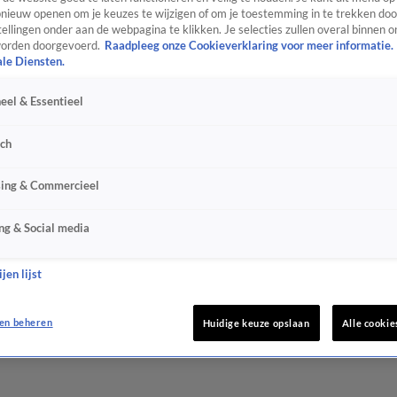
ieuw openen om je keuzes te wijzigen of om je toestemming in te trekken door
ellingen onder aan de webpagina te klikken. Je selecties zullen overal binnen o
orden doorgevoerd.
Raadpleeg onze Cookieverklaring voor meer informatie.
ale Diensten.
eel & Essentieel
sch
sing & Commercieel
ng & Social media
jen lijst
en beheren
Huidige keuze opslaan
Alle cookie