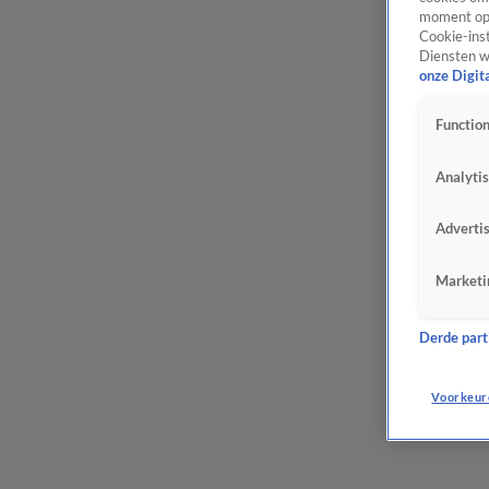
moment opn
Cookie-inst
Diensten w
onze Digit
Function
Analyti
Adverti
Marketi
Derde parti
Voorkeur