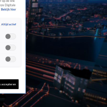
 op de link
nze Digitale
Bekijk hier
Altijd actief
s accepteren