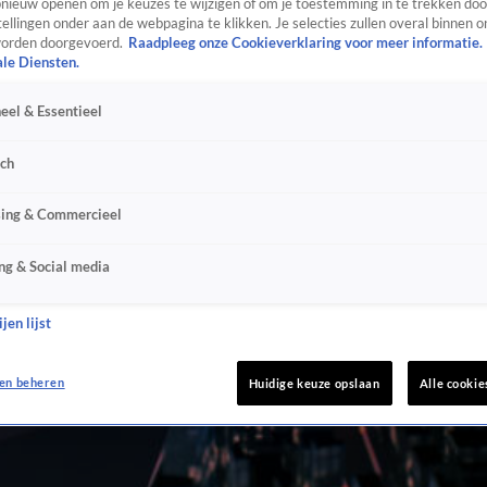
ieuw openen om je keuzes te wijzigen of om je toestemming in te trekken door
ellingen onder aan de webpagina te klikken. Je selecties zullen overal binnen o
orden doorgevoerd.
Raadpleeg onze Cookieverklaring voor meer informatie.
ale Diensten.
eel & Essentieel
sch
sing & Commercieel
ng & Social media
jen lijst
en beheren
Huidige keuze opslaan
Alle cookie