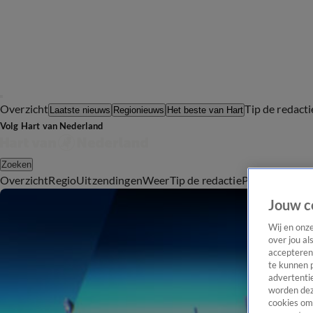
Overzicht
Tip de redacti
Laatste nieuws
Regionieuws
Het beste van Hart
Volg Hart van Nederland
Zoeken
Overzicht
Regio
Uitzendingen
Weer
Tip de redactie
Panel
Video's
Jouw c
Wij en onz
over jou al
accepteren
te kunnen 
advertentie
worden dez
cookies om 