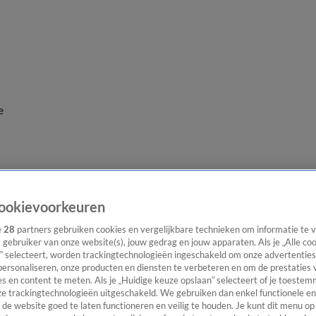
e
ookievoorkeuren
e
28
partners gebruiken cookies en vergelijkbare technieken om informatie te
s gebruiker van onze website(s), jouw gedrag en jouw apparaten. Als je „Alle co
” selecteert, worden trackingtechnologieën ingeschakeld om onze advertenties
personaliseren, onze producten en diensten te verbeteren en om de prestaties 
s en content te meten. Als je „Huidige keuze opslaan” selecteert of je toestemm
e trackingtechnologieën uitgeschakeld. We gebruiken dan enkel functionele en
de website goed te laten functioneren en veilig te houden. Je kunt dit menu op