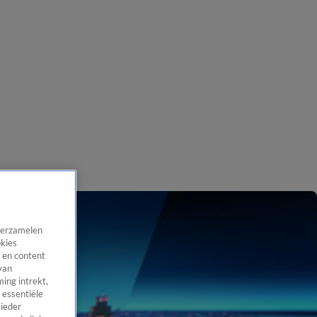
 verzamelen
okies
 en content
van
ing intrekt,
 essentiële
 ieder