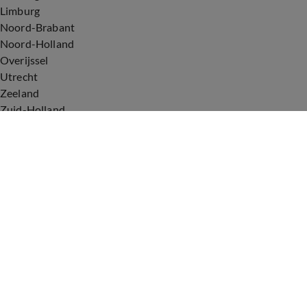
Limburg
Noord-Brabant
Noord-Holland
Overijssel
Utrecht
Zeeland
Zuid-Holland
Voorwaarden
Over ons
Privacyverklaring
Gebruiksvoorwaarden
Cookieverklaring
Digitale diensten
Cookie instellingen
Upod & Talpa Network
Adverteren
Vacatures
Publieksservice
Tip de redactie