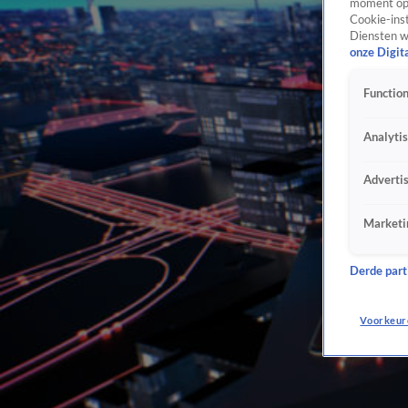
moment opn
Cookie-inst
Diensten w
onze Digit
Function
Analyti
Adverti
Marketi
Derde parti
Voorkeur