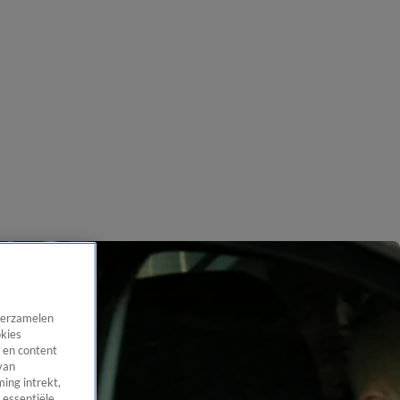
 verzamelen
okies
 en content
van
ing intrekt,
 essentiële