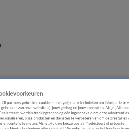
e
ookievoorkeuren
e
28
partners gebruiken cookies en vergelijkbare technieken om informatie te
s gebruiker van onze website(s), jouw gedrag en jouw apparaten. Als je „Alle co
” selecteert, worden trackingtechnologieën ingeschakeld om onze advertenties
personaliseren, onze producten en diensten te verbeteren en om de prestaties 
s en content te meten. Als je „Huidige keuze opslaan” selecteert of je toestemm
e trackingtechnologieën uitgeschakeld. We gebruiken dan enkel functionele en