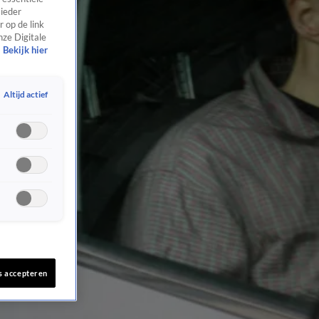
 ieder
 op de link
nze Digitale
Bekijk hier
Altijd actief
s accepteren