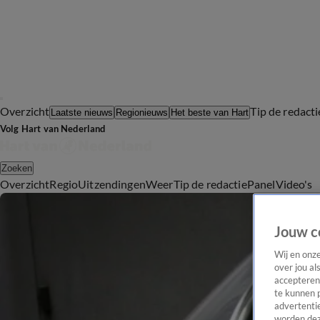
Overzicht
Tip de redacti
Laatste nieuws
Regionieuws
Het beste van Hart
Volg Hart van Nederland
Zoeken
Overzicht
Regio
Uitzendingen
Weer
Tip de redactie
Panel
Video's
Jouw c
Wij en onz
over jou al
accepteren
te kunnen 
advertentie
worden dez