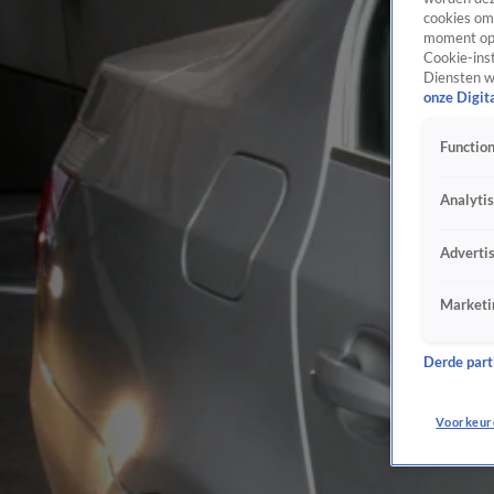
cookies om 
moment opn
Cookie-inst
Diensten w
onze Digit
Function
Analyti
Adverti
Marketi
Derde parti
Voorkeur