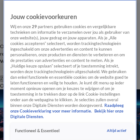
Jouw cookievoorkeuren
Wij en onze
29
partners gebruiken cookies en vergelijkbare
technieken om informatie te verzamelen over jou als gebruiker van
onze website(s), jouw gedrag en jouw apparaten. Als je „Alle
cookies accepteren” selecteert, worden trackingtechnologieën
Overzicht
Tip de
Laatste nieuws
Regionieuws
Het beste van Hart
ingeschakeld om onze advertenties en content te kunnen
redactie
personaliseren, onze producten en diensten te verbeteren en om
de prestaties van advertenties en content te meten. Als je
Volg Hart van Nederland
„Huidige keuze opslaan” selecteert of je toestemming intrekt,
worden deze trackingtechnologieën uitgeschakeld. We gebruiken
dan enkel functionele en essentiële cookies om de website goed te
Zoeken
laten functioneren en veilig te houden. Je kunt dit menu op ieder
Overzicht
Regio
Uitzendingen
Weer
Tip de redactie
Panel
Video's
moment opnieuw openen om je keuzes te wijzigen of om je
toestemming in te trekken door op de link Cookie-instellingen
onder aan de webpagina te klikken. Je selecties zullen overal
binnen onze Digitale Diensten worden doorgevoerd.
Raadpleeg
onze Cookieverklaring voor meer informatie.
Bekijk hier onze
Digitale Diensten.
Altijd actief
Functioneel & Essentieel