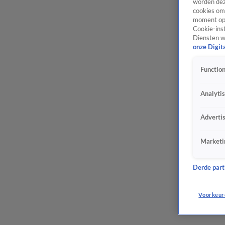
worden dez
cookies om 
moment opn
Cookie-inst
Diensten w
onze Digit
Function
Analyti
Adverti
Marketi
Derde parti
Voorkeur