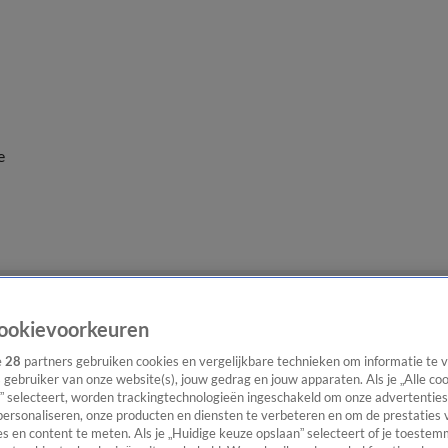
e
ookievoorkeuren
e
28
partners gebruiken cookies en vergelijkbare technieken om informatie te
s gebruiker van onze website(s), jouw gedrag en jouw apparaten. Als je „Alle co
” selecteert, worden trackingtechnologieën ingeschakeld om onze advertenties
personaliseren, onze producten en diensten te verbeteren en om de prestaties 
s en content te meten. Als je „Huidige keuze opslaan” selecteert of je toestemm