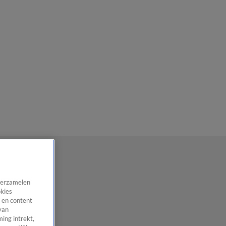
 verzamelen
okies
 en content
van
ing intrekt,