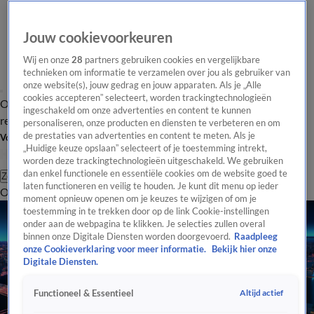
Jouw cookievoorkeuren
Wij en onze
28
partners gebruiken cookies en vergelijkbare
technieken om informatie te verzamelen over jou als gebruiker van
onze website(s), jouw gedrag en jouw apparaten. Als je „Alle
cookies accepteren” selecteert, worden trackingtechnologieën
Overzicht
Tip de
Laatste nieuws
Regionieuws
Het beste van Hart
ingeschakeld om onze advertenties en content te kunnen
redactie
personaliseren, onze producten en diensten te verbeteren en om
de prestaties van advertenties en content te meten. Als je
Volg Hart van Nederland
„Huidige keuze opslaan” selecteert of je toestemming intrekt,
worden deze trackingtechnologieën uitgeschakeld. We gebruiken
dan enkel functionele en essentiële cookies om de website goed te
Zoeken
laten functioneren en veilig te houden. Je kunt dit menu op ieder
Overzicht
Regio
Uitzendingen
Weer
Tip de redactie
Panel
Video's
moment opnieuw openen om je keuzes te wijzigen of om je
toestemming in te trekken door op de link Cookie-instellingen
onder aan de webpagina te klikken. Je selecties zullen overal
binnen onze Digitale Diensten worden doorgevoerd.
Raadpleeg
onze Cookieverklaring voor meer informatie.
Bekijk hier onze
Digitale Diensten.
Altijd actief
Functioneel & Essentieel