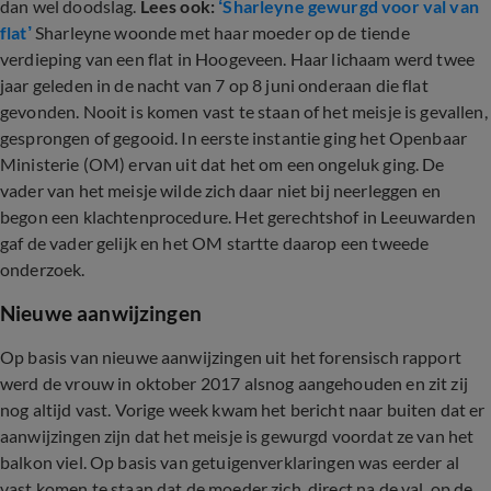
dan wel doodslag.
Lees ook:
‘Sharleyne gewurgd voor val van
flat’
Sharleyne woonde met haar moeder op de tiende
verdieping van een flat in Hoogeveen. Haar lichaam werd twee
jaar geleden in de nacht van 7 op 8 juni onderaan die flat
gevonden. Nooit is komen vast te staan of het meisje is gevallen,
gesprongen of gegooid. In eerste instantie ging het Openbaar
Ministerie (OM) ervan uit dat het om een ongeluk ging. De
vader van het meisje wilde zich daar niet bij neerleggen en
begon een klachtenprocedure. Het gerechtshof in Leeuwarden
gaf de vader gelijk en het OM startte daarop een tweede
onderzoek.
Nieuwe aanwijzingen
Op basis van nieuwe aanwijzingen uit het forensisch rapport
werd de vrouw in oktober 2017 alsnog aangehouden en zit zij
nog altijd vast. Vorige week kwam het bericht naar buiten dat er
aanwijzingen zijn dat het meisje is gewurgd voordat ze van het
balkon viel. Op basis van getuigenverklaringen was eerder al
vast komen te staan dat de moeder zich, direct na de val, op de