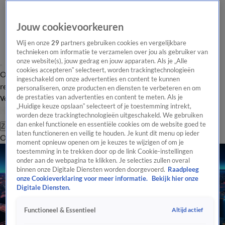
Jouw cookievoorkeuren
Wij en onze
29
partners gebruiken cookies en vergelijkbare
technieken om informatie te verzamelen over jou als gebruiker van
onze website(s), jouw gedrag en jouw apparaten. Als je „Alle
cookies accepteren” selecteert, worden trackingtechnologieën
Overzicht
Tip de
Laatste nieuws
Regionieuws
Het beste van Hart
ingeschakeld om onze advertenties en content te kunnen
redactie
personaliseren, onze producten en diensten te verbeteren en om
de prestaties van advertenties en content te meten. Als je
Volg Hart van Nederland
„Huidige keuze opslaan” selecteert of je toestemming intrekt,
worden deze trackingtechnologieën uitgeschakeld. We gebruiken
dan enkel functionele en essentiële cookies om de website goed te
Zoeken
laten functioneren en veilig te houden. Je kunt dit menu op ieder
Overzicht
Regio
Uitzendingen
Weer
Tip de redactie
Panel
Video's
moment opnieuw openen om je keuzes te wijzigen of om je
toestemming in te trekken door op de link Cookie-instellingen
onder aan de webpagina te klikken. Je selecties zullen overal
binnen onze Digitale Diensten worden doorgevoerd.
Raadpleeg
onze Cookieverklaring voor meer informatie.
Bekijk hier onze
Digitale Diensten.
Altijd actief
Functioneel & Essentieel