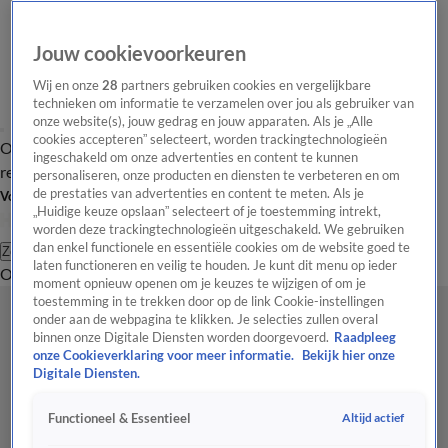
Jouw cookievoorkeuren
Wij en onze
28
partners gebruiken cookies en vergelijkbare
technieken om informatie te verzamelen over jou als gebruiker van
onze website(s), jouw gedrag en jouw apparaten. Als je „Alle
cookies accepteren” selecteert, worden trackingtechnologieën
Overzicht
Tip de
Laatste nieuws
Regionieuws
Het beste van Hart
ingeschakeld om onze advertenties en content te kunnen
redactie
personaliseren, onze producten en diensten te verbeteren en om
de prestaties van advertenties en content te meten. Als je
Volg Hart van Nederland
„Huidige keuze opslaan” selecteert of je toestemming intrekt,
worden deze trackingtechnologieën uitgeschakeld. We gebruiken
dan enkel functionele en essentiële cookies om de website goed te
Zoeken
laten functioneren en veilig te houden. Je kunt dit menu op ieder
Overzicht
Regio
Uitzendingen
Weer
Tip de redactie
Panel
Video's
moment opnieuw openen om je keuzes te wijzigen of om je
toestemming in te trekken door op de link Cookie-instellingen
onder aan de webpagina te klikken. Je selecties zullen overal
binnen onze Digitale Diensten worden doorgevoerd.
Raadpleeg
onze Cookieverklaring voor meer informatie.
Bekijk hier onze
Digitale Diensten.
Altijd actief
Functioneel & Essentieel