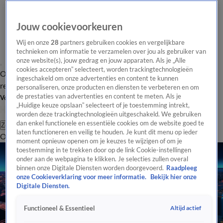
Jouw cookievoorkeuren
Wij en onze
28
partners gebruiken cookies en vergelijkbare
technieken om informatie te verzamelen over jou als gebruiker van
onze website(s), jouw gedrag en jouw apparaten. Als je „Alle
cookies accepteren” selecteert, worden trackingtechnologieën
Overzicht
Tip de
Laatste nieuws
Regionieuws
Het beste van Hart
ingeschakeld om onze advertenties en content te kunnen
redactie
personaliseren, onze producten en diensten te verbeteren en om
de prestaties van advertenties en content te meten. Als je
Volg Hart van Nederland
„Huidige keuze opslaan” selecteert of je toestemming intrekt,
worden deze trackingtechnologieën uitgeschakeld. We gebruiken
dan enkel functionele en essentiële cookies om de website goed te
Zoeken
laten functioneren en veilig te houden. Je kunt dit menu op ieder
Overzicht
Regio
Uitzendingen
Weer
Tip de redactie
Panel
Video's
moment opnieuw openen om je keuzes te wijzigen of om je
toestemming in te trekken door op de link Cookie-instellingen
onder aan de webpagina te klikken. Je selecties zullen overal
binnen onze Digitale Diensten worden doorgevoerd.
Raadpleeg
onze Cookieverklaring voor meer informatie.
Bekijk hier onze
Digitale Diensten.
Altijd actief
Functioneel & Essentieel