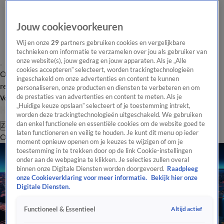
Jouw cookievoorkeuren
Wij en onze
29
partners gebruiken cookies en vergelijkbare
technieken om informatie te verzamelen over jou als gebruiker van
onze website(s), jouw gedrag en jouw apparaten. Als je „Alle
cookies accepteren” selecteert, worden trackingtechnologieën
Overzicht
Tip de
Laatste nieuws
Regionieuws
Het beste van Hart
ingeschakeld om onze advertenties en content te kunnen
redactie
personaliseren, onze producten en diensten te verbeteren en om
de prestaties van advertenties en content te meten. Als je
Volg Hart van Nederland
„Huidige keuze opslaan” selecteert of je toestemming intrekt,
worden deze trackingtechnologieën uitgeschakeld. We gebruiken
dan enkel functionele en essentiële cookies om de website goed te
Zoeken
laten functioneren en veilig te houden. Je kunt dit menu op ieder
Overzicht
Regio
Uitzendingen
Weer
Tip de redactie
Panel
Video's
moment opnieuw openen om je keuzes te wijzigen of om je
toestemming in te trekken door op de link Cookie-instellingen
onder aan de webpagina te klikken. Je selecties zullen overal
binnen onze Digitale Diensten worden doorgevoerd.
Raadpleeg
onze Cookieverklaring voor meer informatie.
Bekijk hier onze
Digitale Diensten.
Altijd actief
Functioneel & Essentieel