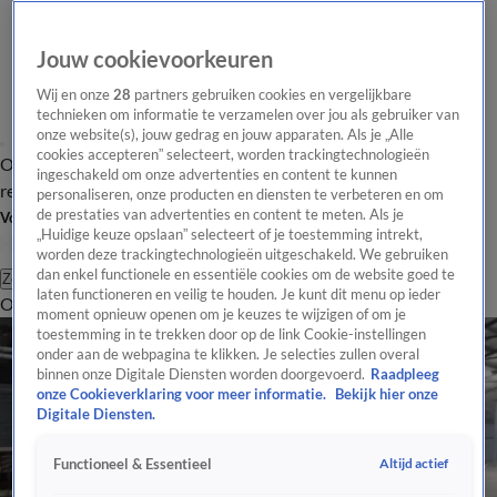
Jouw cookievoorkeuren
Wij en onze
28
partners gebruiken cookies en vergelijkbare
technieken om informatie te verzamelen over jou als gebruiker van
onze website(s), jouw gedrag en jouw apparaten. Als je „Alle
cookies accepteren” selecteert, worden trackingtechnologieën
Overzicht
Tip de
Laatste nieuws
Regionieuws
Het beste van Hart
ingeschakeld om onze advertenties en content te kunnen
redactie
personaliseren, onze producten en diensten te verbeteren en om
de prestaties van advertenties en content te meten. Als je
Volg Hart van Nederland
„Huidige keuze opslaan” selecteert of je toestemming intrekt,
worden deze trackingtechnologieën uitgeschakeld. We gebruiken
dan enkel functionele en essentiële cookies om de website goed te
Zoeken
laten functioneren en veilig te houden. Je kunt dit menu op ieder
Overzicht
Regio
Uitzendingen
Weer
Tip de redactie
Panel
Video's
moment opnieuw openen om je keuzes te wijzigen of om je
toestemming in te trekken door op de link Cookie-instellingen
onder aan de webpagina te klikken. Je selecties zullen overal
binnen onze Digitale Diensten worden doorgevoerd.
Raadpleeg
onze Cookieverklaring voor meer informatie.
Bekijk hier onze
Digitale Diensten.
Altijd actief
Functioneel & Essentieel