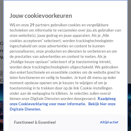
Jouw cookievoorkeuren
Wij en onze
29
partners gebruiken cookies en vergelijkbare
technieken om informatie te verzamelen over jou als gebruiker van
onze website(s), jouw gedrag en jouw apparaten. Als je „Alle
cookies accepteren” selecteert, worden trackingtechnologieën
Overzicht
Tip de
Laatste nieuws
Regionieuws
Het beste van Hart
ingeschakeld om onze advertenties en content te kunnen
redactie
personaliseren, onze producten en diensten te verbeteren en om
de prestaties van advertenties en content te meten. Als je
Volg Hart van Nederland
„Huidige keuze opslaan” selecteert of je toestemming intrekt,
worden deze trackingtechnologieën uitgeschakeld. We gebruiken
dan enkel functionele en essentiële cookies om de website goed te
Zoeken
laten functioneren en veilig te houden. Je kunt dit menu op ieder
Overzicht
Regio
Uitzendingen
Weer
Tip de redactie
Panel
Video's
moment opnieuw openen om je keuzes te wijzigen of om je
toestemming in te trekken door op de link Cookie-instellingen
onder aan de webpagina te klikken. Je selecties zullen overal
binnen onze Digitale Diensten worden doorgevoerd.
Raadpleeg
onze Cookieverklaring voor meer informatie.
Bekijk hier onze
Digitale Diensten.
Altijd actief
Functioneel & Essentieel