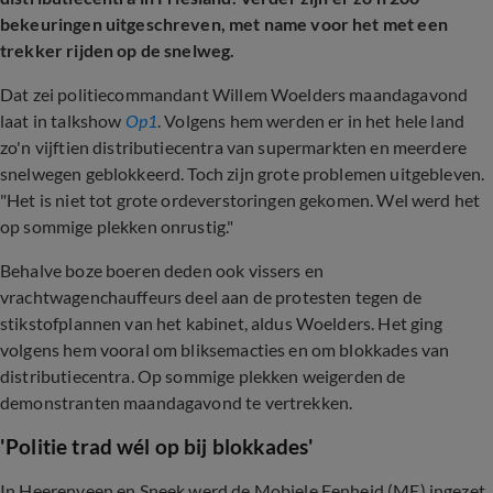
bekeuringen uitgeschreven, met name voor het met een
trekker rijden op de snelweg.
Dat zei politiecommandant Willem Woelders maandagavond
laat in talkshow
Op1
. Volgens hem werden er in het hele land
zo'n vijftien distributiecentra van supermarkten en meerdere
snelwegen geblokkeerd. Toch zijn grote problemen uitgebleven.
"Het is niet tot grote ordeverstoringen gekomen. Wel werd het
op sommige plekken onrustig."
Behalve boze boeren deden ook vissers en
vrachtwagenchauffeurs deel aan de protesten tegen de
stikstofplannen van het kabinet, aldus Woelders. Het ging
volgens hem vooral om bliksemacties en om blokkades van
distributiecentra. Op sommige plekken weigerden de
demonstranten maandagavond te vertrekken.
'Politie trad wél op bij blokkades'
In Heerenveen en Sneek werd de Mobiele Eenheid (ME) ingezet