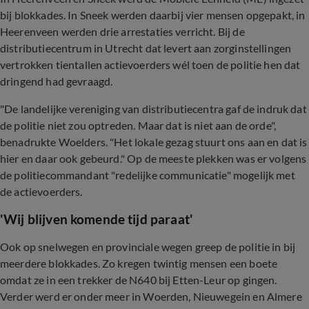
bij blokkades. In Sneek werden daarbij vier mensen opgepakt, in
Heerenveen werden drie arrestaties verricht. Bij de
distributiecentrum in Utrecht dat levert aan zorginstellingen
vertrokken tientallen actievoerders wél toen de politie hen dat
dringend had gevraagd.
"De landelijke vereniging van distributiecentra gaf de indruk dat
de politie niet zou optreden. Maar dat is niet aan de orde",
benadrukte Woelders. "Het lokale gezag stuurt ons aan en dat is
hier en daar ook gebeurd." Op de meeste plekken was er volgens
de politiecommandant "redelijke communicatie" mogelijk met
de actievoerders.
'Wij blijven komende tijd paraat'
Ook op snelwegen en provinciale wegen greep de politie in bij
meerdere blokkades. Zo kregen twintig mensen een boete
omdat ze in een trekker de N640 bij Etten-Leur op gingen.
Verder werd er onder meer in Woerden, Nieuwegein en Almere