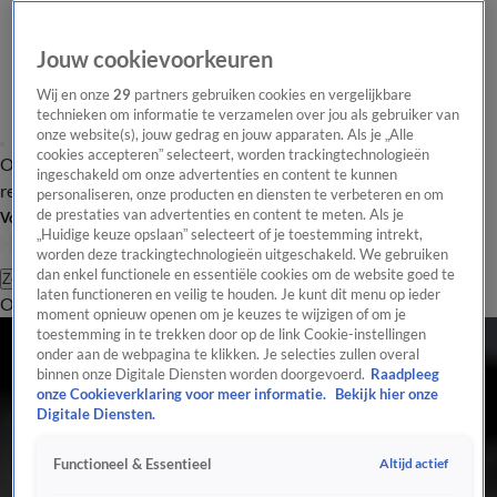
Jouw cookievoorkeuren
Wij en onze
29
partners gebruiken cookies en vergelijkbare
technieken om informatie te verzamelen over jou als gebruiker van
onze website(s), jouw gedrag en jouw apparaten. Als je „Alle
cookies accepteren” selecteert, worden trackingtechnologieën
Overzicht
Tip de
Laatste nieuws
Regionieuws
Het beste van Hart
ingeschakeld om onze advertenties en content te kunnen
redactie
personaliseren, onze producten en diensten te verbeteren en om
de prestaties van advertenties en content te meten. Als je
Volg Hart van Nederland
„Huidige keuze opslaan” selecteert of je toestemming intrekt,
worden deze trackingtechnologieën uitgeschakeld. We gebruiken
dan enkel functionele en essentiële cookies om de website goed te
Zoeken
laten functioneren en veilig te houden. Je kunt dit menu op ieder
Overzicht
Regio
Uitzendingen
Weer
Tip de redactie
Panel
Video's
moment opnieuw openen om je keuzes te wijzigen of om je
toestemming in te trekken door op de link Cookie-instellingen
onder aan de webpagina te klikken. Je selecties zullen overal
binnen onze Digitale Diensten worden doorgevoerd.
Raadpleeg
onze Cookieverklaring voor meer informatie.
Bekijk hier onze
Digitale Diensten.
Altijd actief
Functioneel & Essentieel