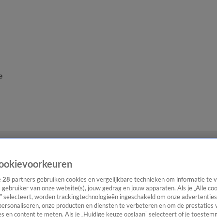
e
ookievoorkeuren
e
28
partners gebruiken cookies en vergelijkbare technieken om informatie te
s gebruiker van onze website(s), jouw gedrag en jouw apparaten. Als je „Alle co
” selecteert, worden trackingtechnologieën ingeschakeld om onze advertenties
personaliseren, onze producten en diensten te verbeteren en om de prestaties 
s en content te meten. Als je „Huidige keuze opslaan” selecteert of je toestemm