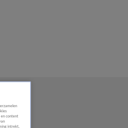
 verzamelen
okies
 en content
van
ing intrekt,