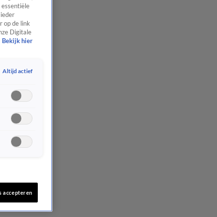
 essentiële
 ieder
 op de link
nze Digitale
Bekijk hier
Altijd actief
s accepteren