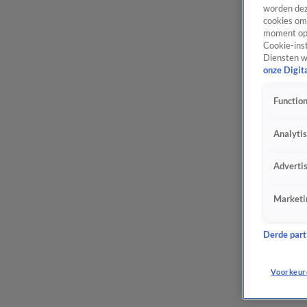
worden dez
cookies om 
moment opn
Cookie-inst
Diensten w
onze Digit
Function
Analyti
Adverti
Marketi
Derde parti
Voorkeur