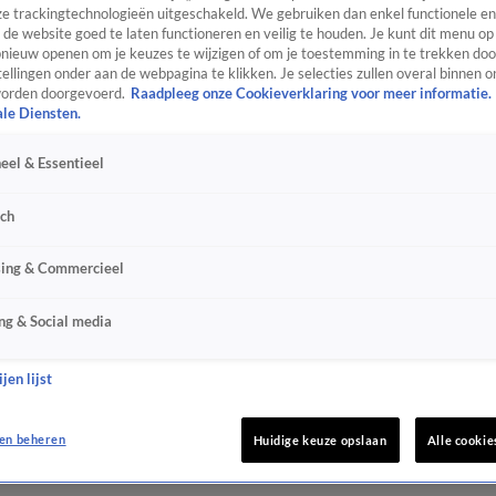
e trackingtechnologieën uitgeschakeld. We gebruiken dan enkel functionele en
de website goed te laten functioneren en veilig te houden. Je kunt dit menu op
ieuw openen om je keuzes te wijzigen of om je toestemming in te trekken door
ellingen onder aan de webpagina te klikken. Je selecties zullen overal binnen o
orden doorgevoerd.
Raadpleeg onze Cookieverklaring voor meer informatie.
ale Diensten.
eel & Essentieel
sch
sing & Commercieel
ng & Social media
jen lijst
en beheren
Huidige keuze opslaan
Alle cookie