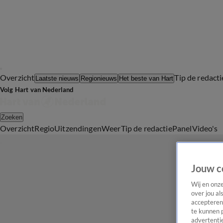
Overzicht
Tip de redacti
Laatste nieuws
Regionieuws
Het beste van Hart
Volg Hart van Nederland
Zoeken
Overzicht
Regio
Uitzendingen
Weer
Tip de redactie
Panel
Video's
Jouw c
Wij en onz
over jou al
accepteren
te kunnen 
advertentie