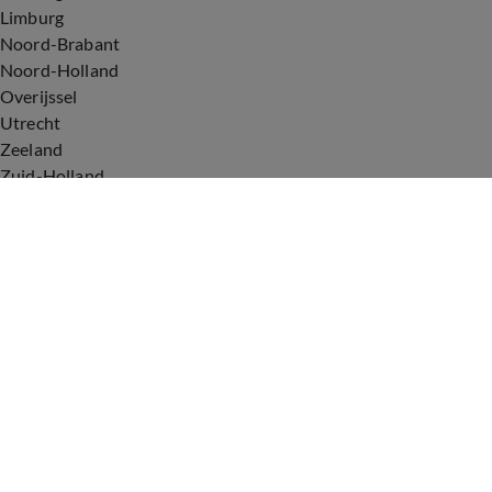
Limburg
Noord-Brabant
Noord-Holland
Overijssel
Utrecht
Zeeland
Zuid-Holland
Voorwaarden
Over ons
Privacyverklaring
Gebruiksvoorwaarden
Cookieverklaring
Digitale diensten
Cookie instellingen
Upod & Talpa Network
Adverteren
Vacatures
Publieksservice
Tip de redactie