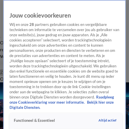
Jouw cookievoorkeuren
Wij en onze
28
partners gebruiken cookies en vergelijkbare
technieken om informatie te verzamelen over jou als gebruiker van
onze website(s), jouw gedrag en jouw apparaten. Als je „Alle
cookies accepteren” selecteert, worden trackingtechnologieën
Overzicht
Tip de
Laatste nieuws
Regionieuws
Het beste van Hart
ingeschakeld om onze advertenties en content te kunnen
redactie
personaliseren, onze producten en diensten te verbeteren en om
de prestaties van advertenties en content te meten. Als je
Volg Hart van Nederland
„Huidige keuze opslaan” selecteert of je toestemming intrekt,
worden deze trackingtechnologieën uitgeschakeld. We gebruiken
dan enkel functionele en essentiële cookies om de website goed te
Zoeken
laten functioneren en veilig te houden. Je kunt dit menu op ieder
Overzicht
Regio
Uitzendingen
Weer
Tip de redactie
Panel
Video's
moment opnieuw openen om je keuzes te wijzigen of om je
toestemming in te trekken door op de link Cookie-instellingen
onder aan de webpagina te klikken. Je selecties zullen overal
binnen onze Digitale Diensten worden doorgevoerd.
Raadpleeg
onze Cookieverklaring voor meer informatie.
Bekijk hier onze
Digitale Diensten.
Altijd actief
Functioneel & Essentieel