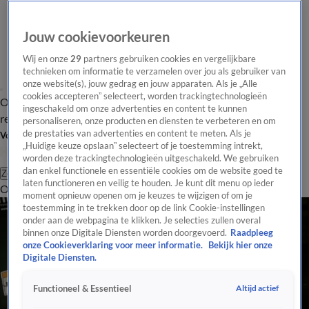
Jouw cookievoorkeuren
Wij en onze
29
partners gebruiken cookies en vergelijkbare
technieken om informatie te verzamelen over jou als gebruiker van
onze website(s), jouw gedrag en jouw apparaten. Als je „Alle
cookies accepteren” selecteert, worden trackingtechnologieën
Overzicht
Tip de
Laatste nieuws
Regionieuws
Het beste van Hart
ingeschakeld om onze advertenties en content te kunnen
redactie
personaliseren, onze producten en diensten te verbeteren en om
de prestaties van advertenties en content te meten. Als je
Volg Hart van Nederland
„Huidige keuze opslaan” selecteert of je toestemming intrekt,
worden deze trackingtechnologieën uitgeschakeld. We gebruiken
dan enkel functionele en essentiële cookies om de website goed te
Zoeken
laten functioneren en veilig te houden. Je kunt dit menu op ieder
Overzicht
Regio
Uitzendingen
Weer
Tip de redactie
Panel
Video's
moment opnieuw openen om je keuzes te wijzigen of om je
toestemming in te trekken door op de link Cookie-instellingen
onder aan de webpagina te klikken. Je selecties zullen overal
binnen onze Digitale Diensten worden doorgevoerd.
Raadpleeg
onze Cookieverklaring voor meer informatie.
Bekijk hier onze
Digitale Diensten.
Altijd actief
Functioneel & Essentieel