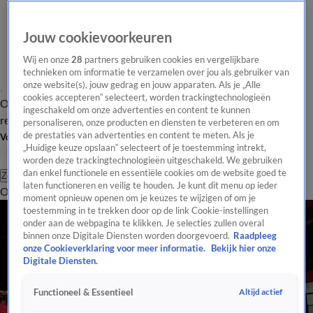
Jouw cookievoorkeuren
Wij en onze
28
partners gebruiken cookies en vergelijkbare
technieken om informatie te verzamelen over jou als gebruiker van
onze website(s), jouw gedrag en jouw apparaten. Als je „Alle
cookies accepteren” selecteert, worden trackingtechnologieën
Overzicht
Tip de
Laatste nieuws
Regionieuws
Het beste van Hart
ingeschakeld om onze advertenties en content te kunnen
redactie
personaliseren, onze producten en diensten te verbeteren en om
de prestaties van advertenties en content te meten. Als je
Volg Hart van Nederland
„Huidige keuze opslaan” selecteert of je toestemming intrekt,
worden deze trackingtechnologieën uitgeschakeld. We gebruiken
dan enkel functionele en essentiële cookies om de website goed te
Zoeken
laten functioneren en veilig te houden. Je kunt dit menu op ieder
Overzicht
Regio
Uitzendingen
Weer
Tip de redactie
Panel
Video's
moment opnieuw openen om je keuzes te wijzigen of om je
toestemming in te trekken door op de link Cookie-instellingen
onder aan de webpagina te klikken. Je selecties zullen overal
binnen onze Digitale Diensten worden doorgevoerd.
Raadpleeg
onze Cookieverklaring voor meer informatie.
Bekijk hier onze
Digitale Diensten.
Altijd actief
Functioneel & Essentieel