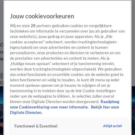
Jouw cookievoorkeuren
Wij en onze
28
partners gebruiken cookies en vergelijkbare
technieken om informatie te verzamelen over jou als gebruiker van
onze website(s), jouw gedrag en jouw apparaten. Als je „Alle
cookies accepteren” selecteert, worden trackingtechnologieën
Overzicht
Tip de
Laatste nieuws
Regionieuws
Het beste van Hart
ingeschakeld om onze advertenties en content te kunnen
redactie
personaliseren, onze producten en diensten te verbeteren en om
de prestaties van advertenties en content te meten. Als je
Volg Hart van Nederland
„Huidige keuze opslaan” selecteert of je toestemming intrekt,
worden deze trackingtechnologieën uitgeschakeld. We gebruiken
dan enkel functionele en essentiële cookies om de website goed te
Zoeken
laten functioneren en veilig te houden. Je kunt dit menu op ieder
Overzicht
Regio
Uitzendingen
Weer
Tip de redactie
Panel
Video's
moment opnieuw openen om je keuzes te wijzigen of om je
toestemming in te trekken door op de link Cookie-instellingen
onder aan de webpagina te klikken. Je selecties zullen overal
binnen onze Digitale Diensten worden doorgevoerd.
Raadpleeg
onze Cookieverklaring voor meer informatie.
Bekijk hier onze
Digitale Diensten.
Altijd actief
Functioneel & Essentieel