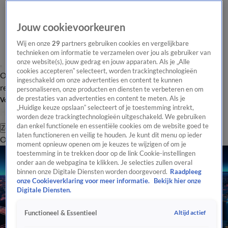
Jouw cookievoorkeuren
Wij en onze
29
partners gebruiken cookies en vergelijkbare
technieken om informatie te verzamelen over jou als gebruiker van
onze website(s), jouw gedrag en jouw apparaten. Als je „Alle
cookies accepteren” selecteert, worden trackingtechnologieën
Overzicht
Tip de
Laatste nieuws
Regionieuws
Het beste van Hart
ingeschakeld om onze advertenties en content te kunnen
redactie
personaliseren, onze producten en diensten te verbeteren en om
de prestaties van advertenties en content te meten. Als je
Volg Hart van Nederland
„Huidige keuze opslaan” selecteert of je toestemming intrekt,
worden deze trackingtechnologieën uitgeschakeld. We gebruiken
dan enkel functionele en essentiële cookies om de website goed te
Zoeken
laten functioneren en veilig te houden. Je kunt dit menu op ieder
Overzicht
Regio
Uitzendingen
Weer
Tip de redactie
Panel
Video's
moment opnieuw openen om je keuzes te wijzigen of om je
toestemming in te trekken door op de link Cookie-instellingen
onder aan de webpagina te klikken. Je selecties zullen overal
binnen onze Digitale Diensten worden doorgevoerd.
Raadpleeg
onze Cookieverklaring voor meer informatie.
Bekijk hier onze
Digitale Diensten.
Altijd actief
Functioneel & Essentieel