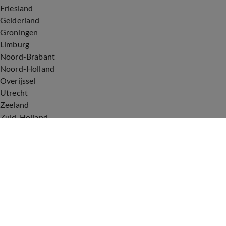
Friesland
Gelderland
Groningen
Limburg
Noord-Brabant
Noord-Holland
Overijssel
Utrecht
Zeeland
Zuid-Holland
Voorwaarden
Over ons
Privacyverklaring
Gebruiksvoorwaarden
Cookieverklaring
Digitale diensten
Cookie instellingen
Upod & Talpa Network
Adverteren