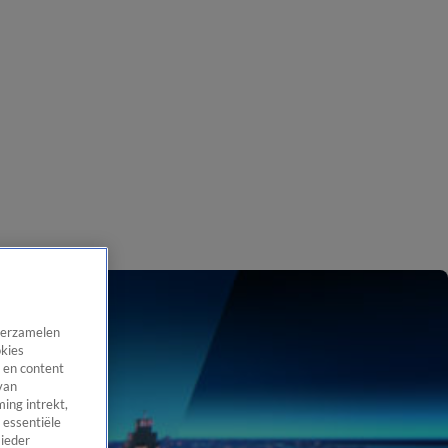
 verzamelen
okies
 en content
van
ing intrekt,
 essentiële
 ieder