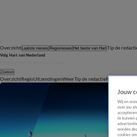
Overzicht
Tip de redacti
Laatste nieuws
Regionieuws
Het beste van Hart
Volg Hart van Nederland
Zoeken
Overzicht
Regio
Uitzendingen
Weer
Tip de redactie
Panel
Video's
Jouw c
Wij en onz
over jou al
accepteren
te kunnen 
advertentie
worden dez
cookies om 