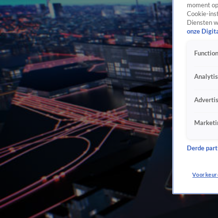
moment opn
Cookie-inst
Diensten w
onze Digit
Function
Analyti
Adverti
Marketi
Derde parti
Voorkeur