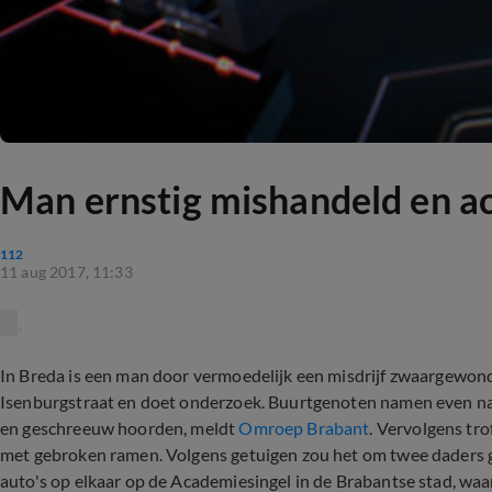
Man ernstig mishandeld en ac
112
11 aug 2017, 11:33
In Breda is een man door vermoedelijk een misdrijf zwaargewond 
Isenburgstraat en doet onderzoek. Buurtgenoten namen even na 2
en geschreeuw hoorden, meldt
Omroep Brabant
. Vervolgens tr
met gebroken ramen. Volgens getuigen zou het om twee daders ga
auto's op elkaar op de Academiesingel in de Brabantse stad, waar