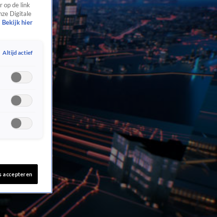
 op de link
nze Digitale
Bekijk hier
Altijd actief
s accepteren