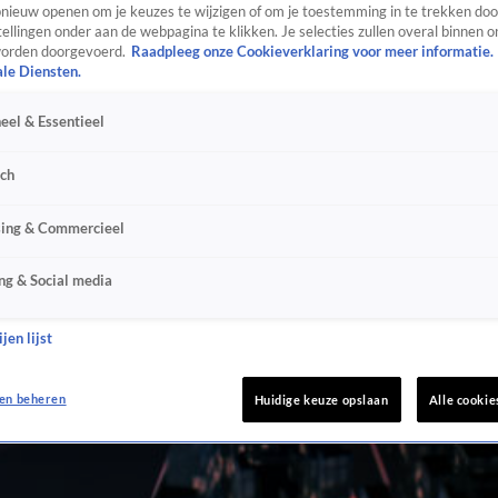
ieuw openen om je keuzes te wijzigen of om je toestemming in te trekken door
ellingen onder aan de webpagina te klikken. Je selecties zullen overal binnen o
orden doorgevoerd.
Raadpleeg onze Cookieverklaring voor meer informatie.
ale Diensten.
eel & Essentieel
sch
sing & Commercieel
ng & Social media
jen lijst
en beheren
Huidige keuze opslaan
Alle cookie