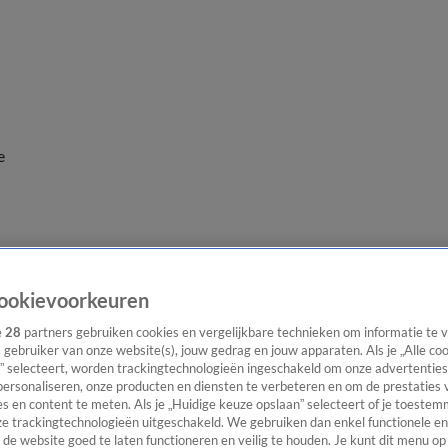
e
ookievoorkeuren
e
28
partners gebruiken cookies en vergelijkbare technieken om informatie te
s gebruiker van onze website(s), jouw gedrag en jouw apparaten. Als je „Alle co
” selecteert, worden trackingtechnologieën ingeschakeld om onze advertenties
personaliseren, onze producten en diensten te verbeteren en om de prestaties 
s en content te meten. Als je „Huidige keuze opslaan” selecteert of je toestemm
e trackingtechnologieën uitgeschakeld. We gebruiken dan enkel functionele en
de website goed te laten functioneren en veilig te houden. Je kunt dit menu op