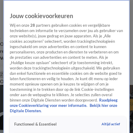
Jouw cookievoorkeuren
Wij en onze
28
partners gebruiken cookies en vergelijkbare
technieken om informatie te verzamelen over jou als gebruiker van
onze website(s), jouw gedrag en jouw apparaten. Als je „Alle
cookies accepteren” selecteert, worden trackingtechnologieën
Overzicht
Tip de
Laatste nieuws
Regionieuws
Het beste van Hart
ingeschakeld om onze advertenties en content te kunnen
redactie
personaliseren, onze producten en diensten te verbeteren en om
de prestaties van advertenties en content te meten. Als je
Volg Hart van Nederland
„Huidige keuze opslaan” selecteert of je toestemming intrekt,
worden deze trackingtechnologieën uitgeschakeld. We gebruiken
dan enkel functionele en essentiële cookies om de website goed te
Zoeken
laten functioneren en veilig te houden. Je kunt dit menu op ieder
Overzicht
Regio
Uitzendingen
Weer
Tip de redactie
Panel
Video's
moment opnieuw openen om je keuzes te wijzigen of om je
toestemming in te trekken door op de link Cookie-instellingen
onder aan de webpagina te klikken. Je selecties zullen overal
binnen onze Digitale Diensten worden doorgevoerd.
Raadpleeg
onze Cookieverklaring voor meer informatie.
Bekijk hier onze
Digitale Diensten.
Altijd actief
Functioneel & Essentieel