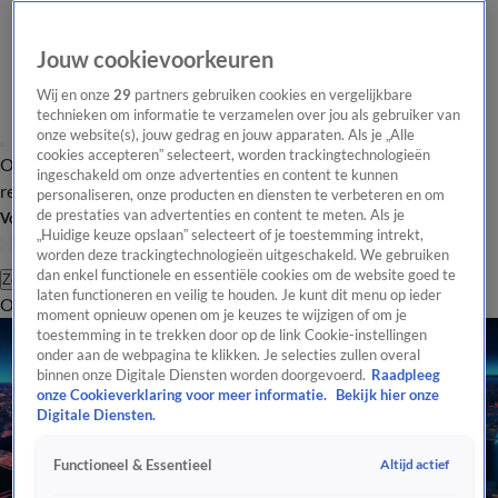
Jouw cookievoorkeuren
Wij en onze
29
partners gebruiken cookies en vergelijkbare
technieken om informatie te verzamelen over jou als gebruiker van
onze website(s), jouw gedrag en jouw apparaten. Als je „Alle
cookies accepteren” selecteert, worden trackingtechnologieën
Overzicht
Tip de
Laatste nieuws
Regionieuws
Het beste van Hart
ingeschakeld om onze advertenties en content te kunnen
redactie
personaliseren, onze producten en diensten te verbeteren en om
de prestaties van advertenties en content te meten. Als je
Volg Hart van Nederland
„Huidige keuze opslaan” selecteert of je toestemming intrekt,
worden deze trackingtechnologieën uitgeschakeld. We gebruiken
dan enkel functionele en essentiële cookies om de website goed te
Zoeken
laten functioneren en veilig te houden. Je kunt dit menu op ieder
Overzicht
Regio
Uitzendingen
Weer
Tip de redactie
Panel
Video's
moment opnieuw openen om je keuzes te wijzigen of om je
toestemming in te trekken door op de link Cookie-instellingen
onder aan de webpagina te klikken. Je selecties zullen overal
binnen onze Digitale Diensten worden doorgevoerd.
Raadpleeg
onze Cookieverklaring voor meer informatie.
Bekijk hier onze
Digitale Diensten.
Altijd actief
Functioneel & Essentieel