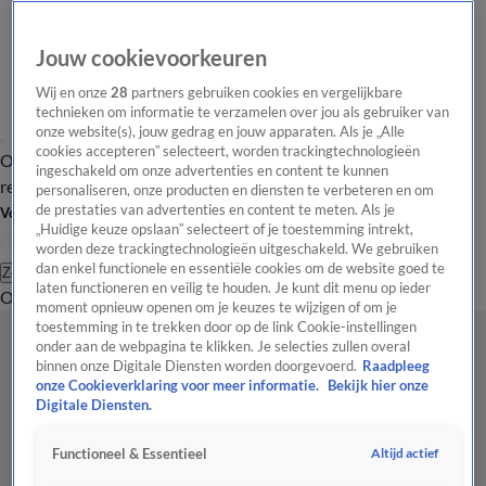
Jouw cookievoorkeuren
Wij en onze
28
partners gebruiken cookies en vergelijkbare
technieken om informatie te verzamelen over jou als gebruiker van
onze website(s), jouw gedrag en jouw apparaten. Als je „Alle
cookies accepteren” selecteert, worden trackingtechnologieën
Overzicht
Tip de
Laatste nieuws
Regionieuws
Het beste van Hart
ingeschakeld om onze advertenties en content te kunnen
redactie
personaliseren, onze producten en diensten te verbeteren en om
de prestaties van advertenties en content te meten. Als je
Volg Hart van Nederland
„Huidige keuze opslaan” selecteert of je toestemming intrekt,
worden deze trackingtechnologieën uitgeschakeld. We gebruiken
dan enkel functionele en essentiële cookies om de website goed te
Zoeken
laten functioneren en veilig te houden. Je kunt dit menu op ieder
Overzicht
Regio
Uitzendingen
Weer
Tip de redactie
Panel
Video's
moment opnieuw openen om je keuzes te wijzigen of om je
toestemming in te trekken door op de link Cookie-instellingen
onder aan de webpagina te klikken. Je selecties zullen overal
binnen onze Digitale Diensten worden doorgevoerd.
Raadpleeg
onze Cookieverklaring voor meer informatie.
Bekijk hier onze
Digitale Diensten.
Altijd actief
Functioneel & Essentieel