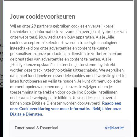
Jouw cookievoorkeuren
Wij en onze
29
partners gebruiken cookies en vergelijkbare
technieken om informatie te verzamelen over jou als gebruiker van
onze website(s), jouw gedrag en jouw apparaten. Als je „Alle
cookies accepteren” selecteert, worden trackingtechnologieën
Overzicht
Tip de
Laatste nieuws
Regionieuws
Het beste van Hart
ingeschakeld om onze advertenties en content te kunnen
redactie
personaliseren, onze producten en diensten te verbeteren en om
de prestaties van advertenties en content te meten. Als je
Volg Hart van Nederland
„Huidige keuze opslaan” selecteert of je toestemming intrekt,
worden deze trackingtechnologieën uitgeschakeld. We gebruiken
dan enkel functionele en essentiële cookies om de website goed te
Zoeken
laten functioneren en veilig te houden. Je kunt dit menu op ieder
Overzicht
Regio
Uitzendingen
Weer
Tip de redactie
Panel
Video's
moment opnieuw openen om je keuzes te wijzigen of om je
toestemming in te trekken door op de link Cookie-instellingen
onder aan de webpagina te klikken. Je selecties zullen overal
binnen onze Digitale Diensten worden doorgevoerd.
Raadpleeg
onze Cookieverklaring voor meer informatie.
Bekijk hier onze
Digitale Diensten.
Altijd actief
Functioneel & Essentieel