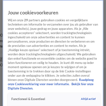
Jouw cookievoorkeuren
Wij en onze
29
partners gebruiken cookies en vergelijkbare
technieken om informatie te verzamelen over jou als gebruiker van
onze website(s), jouw gedrag en jouw apparaten. Als je „Alle
cookies accepteren” selecteert, worden trackingtechnologieën
Overzicht
Tip de
Laatste nieuws
Regionieuws
Het beste van Hart
ingeschakeld om onze advertenties en content te kunnen
redactie
personaliseren, onze producten en diensten te verbeteren en om
de prestaties van advertenties en content te meten. Als je
Volg Hart van Nederland
„Huidige keuze opslaan” selecteert of je toestemming intrekt,
worden deze trackingtechnologieën uitgeschakeld. We gebruiken
dan enkel functionele en essentiële cookies om de website goed te
Zoeken
laten functioneren en veilig te houden. Je kunt dit menu op ieder
Overzicht
Regio
Uitzendingen
Weer
Tip de redactie
Panel
Video's
moment opnieuw openen om je keuzes te wijzigen of om je
toestemming in te trekken door op de link Cookie-instellingen
onder aan de webpagina te klikken. Je selecties zullen overal
binnen onze Digitale Diensten worden doorgevoerd.
Raadpleeg
onze Cookieverklaring voor meer informatie.
Bekijk hier onze
Digitale Diensten.
Altijd actief
Functioneel & Essentieel