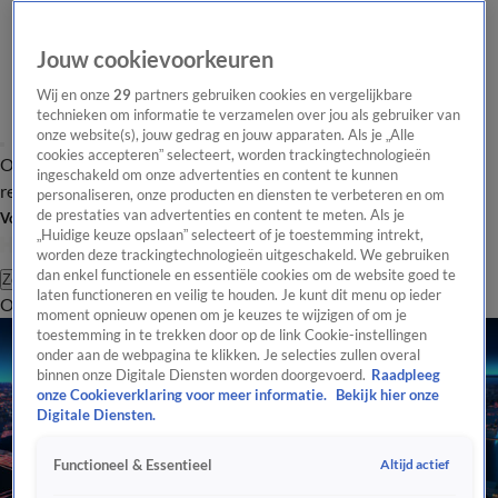
Jouw cookievoorkeuren
Wij en onze
29
partners gebruiken cookies en vergelijkbare
technieken om informatie te verzamelen over jou als gebruiker van
onze website(s), jouw gedrag en jouw apparaten. Als je „Alle
cookies accepteren” selecteert, worden trackingtechnologieën
Overzicht
Tip de
Laatste nieuws
Regionieuws
Het beste van Hart
ingeschakeld om onze advertenties en content te kunnen
redactie
personaliseren, onze producten en diensten te verbeteren en om
de prestaties van advertenties en content te meten. Als je
Volg Hart van Nederland
„Huidige keuze opslaan” selecteert of je toestemming intrekt,
worden deze trackingtechnologieën uitgeschakeld. We gebruiken
dan enkel functionele en essentiële cookies om de website goed te
Zoeken
laten functioneren en veilig te houden. Je kunt dit menu op ieder
Overzicht
Regio
Uitzendingen
Weer
Tip de redactie
Panel
Video's
moment opnieuw openen om je keuzes te wijzigen of om je
toestemming in te trekken door op de link Cookie-instellingen
onder aan de webpagina te klikken. Je selecties zullen overal
binnen onze Digitale Diensten worden doorgevoerd.
Raadpleeg
onze Cookieverklaring voor meer informatie.
Bekijk hier onze
Digitale Diensten.
Altijd actief
Functioneel & Essentieel