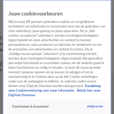
Jouw cookievoorkeuren
Wij en onze
29
partners gebruiken cookies en vergelijkbare
technieken om informatie te verzamelen over jou als gebruiker van
onze website(s), jouw gedrag en jouw apparaten. Als je „Alle
cookies accepteren” selecteert, worden trackingtechnologieën
Overzicht
Tip de
Laatste nieuws
Regionieuws
Het beste van Hart
ingeschakeld om onze advertenties en content te kunnen
redactie
personaliseren, onze producten en diensten te verbeteren en om
de prestaties van advertenties en content te meten. Als je
Volg Hart van Nederland
„Huidige keuze opslaan” selecteert of je toestemming intrekt,
worden deze trackingtechnologieën uitgeschakeld. We gebruiken
dan enkel functionele en essentiële cookies om de website goed te
Zoeken
laten functioneren en veilig te houden. Je kunt dit menu op ieder
Overzicht
Regio
Uitzendingen
Weer
Tip de redactie
Panel
Video's
moment opnieuw openen om je keuzes te wijzigen of om je
toestemming in te trekken door op de link Cookie-instellingen
onder aan de webpagina te klikken. Je selecties zullen overal
binnen onze Digitale Diensten worden doorgevoerd.
Raadpleeg
onze Cookieverklaring voor meer informatie.
Bekijk hier onze
Digitale Diensten.
Altijd actief
Functioneel & Essentieel